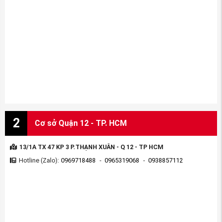
2
Cơ sở Quận 12 - TP. HCM
13/1A TX 47 KP 3 P.THẠNH XUÂN - Q 12 - TP HCM
Hotline (Zalo):
0969718488
-
0965319068
-
0938857112