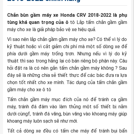
Chắn bùn gầm máy xe Honda CRV 2018-2022 là phụ
tùng khá quan trọng của ô
tô Lắp tấm chắn gầm gầm
máy cho xe là giải pháp bảo vệ xe hiệu quả.
Vì sao nên lắp chắn gầm gầm máy cho xe? Có thể vì lý do
kỹ thuật hoặc vì cắt giảm chi phí mà một số dòng xe để
phía dưới gầm máy trống trơn. Nhưng nếu vì lý do kỹ
thuật thì sao trong hãng lại có bán riêng bộ phận này. Câu
hỏi đặt ra là có nên gắn tấm chắn gầm máy không ? Sau
đây sẽ là những chia sẻ thiết thực để các bác đưa ra lựa
chọn tốt nhất cho xe mình. Tác dụng của tấm chắn gầm
gầm máy cho xe ô tô
Tấm chắn gầm máy mục đích của nó để tránh cạ gầm
máy, tránh đá đâm vào làm thủng một số thiết bị nằm
dưới cùngf, tránh đá văng, bùn văng vào khoang máy giúp
khoang máy luôn sạch sẽ như mới.
Tất cả dòng xe đều có tấm che máy để tránh bụi bẩn