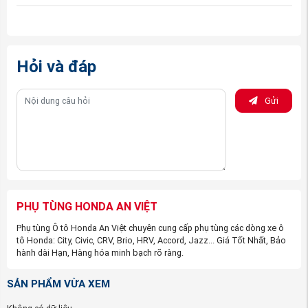
Hỏi và đáp
Gửi
(Chắn bùn gầm máy xe Honda CRV 2018-2022 nguồn
PhutungotoHonda.com
)
Nhưng khi đén với với công ty phụ tùng ô tô Honda An
PHỤ TÙNG HONDA AN VIỆT
Việt, các bạn yên tâm về tất cả vấn đề trên. Công ty
Phụ tùng Ô tô Honda An Việt chuyên cung cấp phụ tùng các dòng xe ô
chúng tôi đặt chữ “
Tín
” lên hàng đầu, và với đội ngũ nhân
tô Honda: City, Civic, CRV, Brio, HRV, Accord, Jazz... Giá Tốt Nhất, Bảo
hành dài Hạn, Hàng hóa minh bạch rõ ràng.
viên kinh doanh có kinh nghiệm chuyên sâu về hãng Honda
chắc chắn sẽ giúp bạn tìm được đúng sản phẩm mà bạn
SẢN PHẨM VỪA XEM
cần mua.