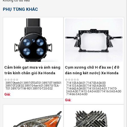
Không có dữ liệu
Cách phân biệt được Chắn bùn gầm máy xe Honda
PHỤ TÙNG KHÁC
CRV 2018-2022 hàng chính hãng và hàng nhái:
Tem nhãn: Theo đúng tiêu chuẩn hãng
Bao bì: sản phẩm được gắn tem nhãn chuẩn của
Honda Motors
Đường nét sản phẩm sắc sảo, rõ nét, không có
nhựa thừa, không trầy xước.
Cảm biến gạt mưa và ánh sáng
Cụm xương chữ H đầu xe ( đỡ
trên kính chắn gió Xe Honda
dàn nóng két nước) Xe Honda
Crv ...
Crv ...
38970tveh01 38970TEAT01 38970T1WR01
714103A0A01 714703A0A00
38970T20E02 38970-tve-h01 38970-TEA-
714133A0A00 714163A0A00
T01 38970-T1W-R01 38970-T20-E02
714663A0A00 71410-3A0-A01 71470-
3A0-A00 71413-3A0-A00 71416-3A0-A00
Giá:
71466-3A0-A00
Giá:
(Chắn bùn gầm máy xe Honda CRV 2018-2022 nguồn
PhutungotoHonda.com
)