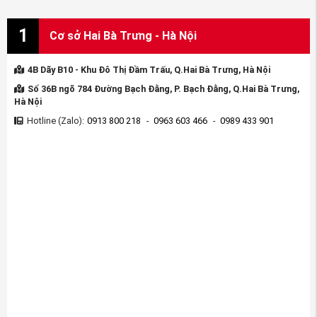
Phutunganviet.com
1
Cơ sở Hai Bà Trưng - Hà Nội
►
Hotline (Zalo): 0963 603 466 - 0984 178 498 - 0913
800 218
4B Dãy B10 - Khu Đô Thị Đầm Trấu, Q.Hai Bà Trưng, Hà Nội
►
Fanpage:
Số 36B ngõ 784 Đường Bạch Đằng, P. Bạch Đằng, Q.Hai Bà Trưng,
https://www.facebook.com/PHUTUNGOTOHONDAANVIET
Hà Nội
►
Youtube
:
Hotline (Zalo):
0913 800 218
-
0963 603 466
-
0989 433 901
https://www.youtube.com/PhutungotoHondaAnviet
►
Website:
PhutungotoHonda.com
Thẻ bài viết:
Chắn bùn gầm máy xe Honda CRV 2018-2022
phu tung honda crv
phu tung honda civic
phụ kiện honda crv 2020
gia phu tung honda civic 2007
phụ tùng honda crv
bằng giá phụ tùng honda crv
phụ kiện honda crv