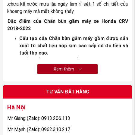
,chưa kể nước mưa lâu ngày làm rỉ sét 1 số chi tiết của
khoang máy mà mắt không thấy.
Đặc điểm của Chắn bùn gầm máy xe Honda CRV
2018-2022
Cấu tạo của Chắn bùn gầm máy gồm được sản
xuất từ chất liệu hợp kim cao cấp có độ bền và
tuổi thọ cao.
Nguồn gốc: Được nhập khẩu chính hãng tại
Honda
Motors
và được phân phối trực tiếp ra thị trường
Xem thêm
bởi
Phụ tùng Honda An Việt
.
TƯ VẤN ĐẶT HÀNG
Hà Nội
Mr Giang (Zalo): 0913.206.113
Mr Mạnh (Zalo): 0962.310.217