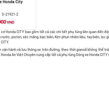
xe Honda City
D-21921-2
000
VND
cơ Honda CITY bao gồm tất cả các chi tiết phụ tùng liên quan đến độ
nước, piston, xéc măng, bạc biên, Kim phun nhiên liệu, tay biên, lọc
 CITY.
h vận hành và lưu thông xe trên đường, theo thời giansẽ không thể tr
g Honda An Việt Chuyên cung cấp tất cả phụ tùng Dòng xe Honda CITY c