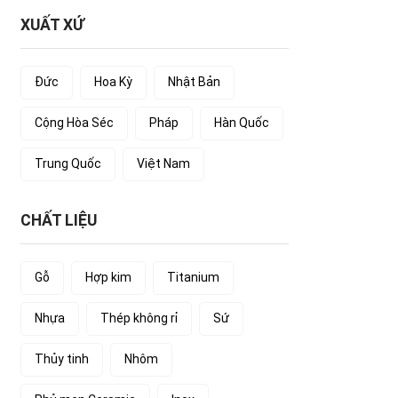
XUẤT XỨ
Đức
Hoa Kỳ
Nhật Bản
Cộng Hòa Séc
Pháp
Hàn Quốc
Trung Quốc
Việt Nam
CHẤT LIỆU
Gỗ
Hợp kim
Titanium
Nhựa
Thép không rỉ
Sứ
Thủy tinh
Nhôm