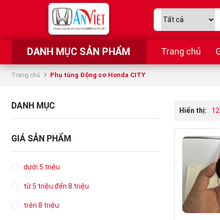
DANH MỤC SẢN PHẨM
Trang chủ
G
Trang chủ
Phụ tùng Động cơ Honda CITY
DANH MỤC
Hiển thị:
12
GIÁ SẢN PHẨM
dưới 5 triệu
từ 5 triệu đến 8 triệu
trên 8 triệu