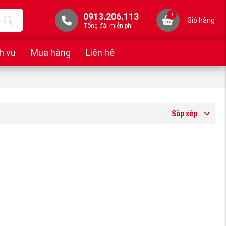
0913.206.113
0
Giỏ hàng
Tổng đài miễn phí
h vụ
Mua hàng
Liên hệ
Sắp xếp