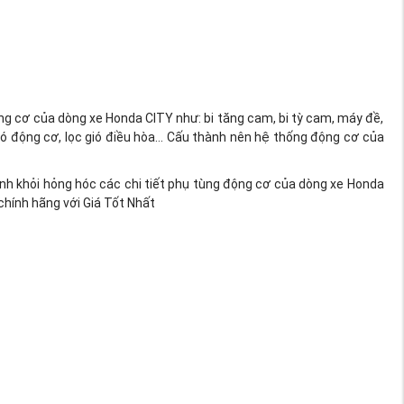
ng cơ của dòng xe Honda CITY như: bi tăng cam, bi tỳ cam, máy đề,
 gió động cơ, lọc gió điều hòa… Cấu thành nên hệ thống động cơ của
ánh khỏi hỏng hóc các chi tiết phụ tùng động cơ của dòng xe Honda
hính hãng với Giá Tốt Nhất