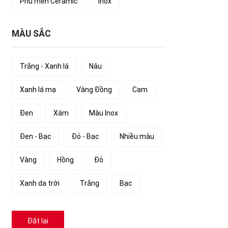
Phủ men Ceramic
Inox
MÀU SẮC
Trắng - Xanh lá
Nâu
Xanh lá mạ
Vàng Đồng
Cam
Đen
Xám
Màu Inox
Đen - Bạc
Đỏ - Bạc
Nhiều màu
Vàng
Hồng
Đỏ
Xanh da trời
Trắng
Bạc
Đặt lại