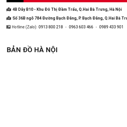
4B Dãy B10 - Khu Đô Thị Đầm Trấu, Q.Hai Bà Trưng, Hà Nội
Số 36B ngõ 784 Đường Bạch Đằng, P. Bạch Đằng, Q.Hai Bà Tr
Hotline (Zalo):
0913 800 218
-
0963 603 466
-
0989 433 901
BẢN ĐỒ HÀ NỘI