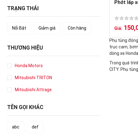
Phớt láp 
TRẠNG THÁI
150,
Nổi Bật
Giảm giá
Còn hàng
Giá:
Phụ tùng động 
trục cam, bơm 
THƯƠNG HIỆU
dòng xe Honda
Trong quá trìn
Honda Motors
CITY. Phụ tùn
Mitsubishi TRITON
Mitsubishi Attrage
TÊN GỌI KHÁC
abc
def