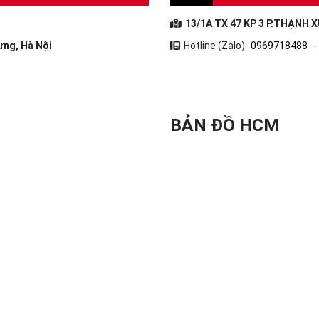
13/1A TX 47 KP 3 P.THẠNH X
ưng, Hà Nội
Hotline (Zalo):
0969718488
-
BẢN ĐỒ HCM