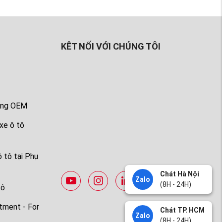
KÊT NỐI VỚI CHÚNG TÔI
tùng OEM
xe ô tô
 tô tại Phụ
Chát Hà Nội
Zalo
(8H - 24H)
tô
tment - For
Chát TP. HCM
Zalo
(8H - 24H)