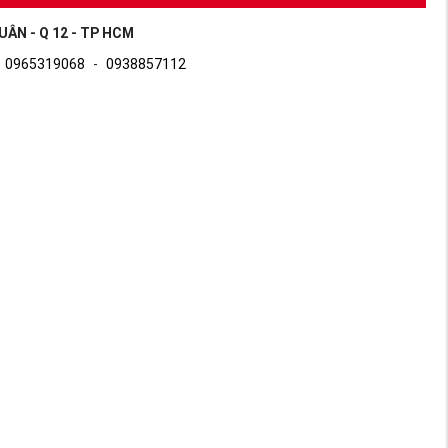
UÂN - Q 12 - TP HCM
0965319068
-
0938857112