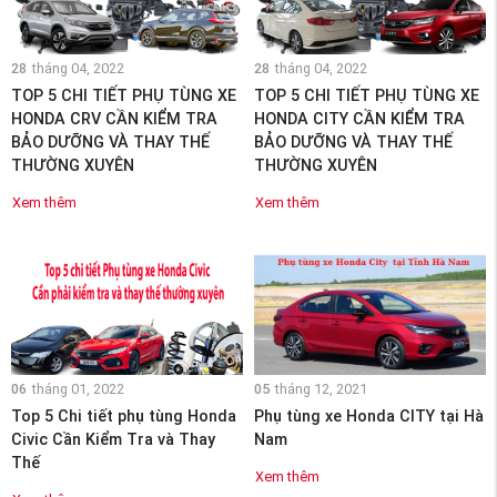
28
tháng 04, 2022
28
tháng 04, 2022
TOP 5 CHI TIẾT PHỤ TÙNG XE
TOP 5 CHI TIẾT PHỤ TÙNG XE
HONDA CRV CẦN KIỂM TRA
HONDA CITY CẦN KIỂM TRA
BẢO DƯỠNG VÀ THAY THẾ
BẢO DƯỠNG VÀ THAY THẾ
THƯỜNG XUYÊN
THƯỜNG XUYÊN
Xem thêm
Xem thêm
06
tháng 01, 2022
05
tháng 12, 2021
Top 5 Chi tiết phụ tùng Honda
Phụ tùng xe Honda CITY tại Hà
Civic Cần Kiểm Tra và Thay
Nam
Thế
Xem thêm