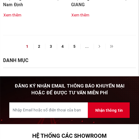
Nam Định
GIANG
Xem thêm
Xem thêm
1
2
3
4
5
...
DANH MỤC
ĐĂNG KÝ NHẬN EMAIL THÔNG BÁO KHUYẾN MẠI
HOẶC ĐỂ ĐƯỢC TƯ VẤN MIỄN PHÍ
Nhận thông tin
HỆ THỐNG CÁC SHOWROOM