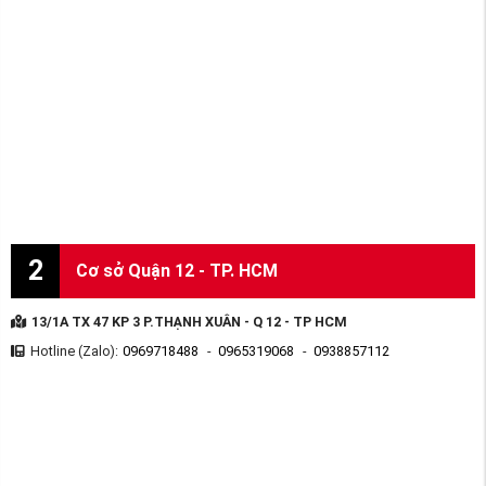
2
Cơ sở Quận 12 - TP. HCM
13/1A TX 47 KP 3 P.THẠNH XUÂN - Q 12 - TP HCM
Hotline (Zalo):
0969718488
-
0965319068
-
0938857112