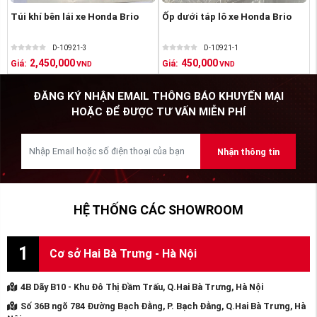
Túi khí bên lái xe Honda Brio
Ốp dưới táp lô xe Honda Brio
D-10921-3
D-10921-1
2,450,000
450,000
Giá:
Giá:
VND
VND
ĐĂNG KÝ NHẬN EMAIL THÔNG BÁO KHUYẾN MẠI
HOẶC ĐỂ ĐƯỢC TƯ VẤN MIỄN PHÍ
Nhận thông tin
HỆ THỐNG CÁC SHOWROOM
1
Cơ sở Hai Bà Trưng - Hà Nội
4B Dãy B10 - Khu Đô Thị Đầm Trấu, Q.Hai Bà Trưng, Hà Nội
Số 36B ngõ 784 Đường Bạch Đằng, P. Bạch Đằng, Q.Hai Bà Trưng, Hà