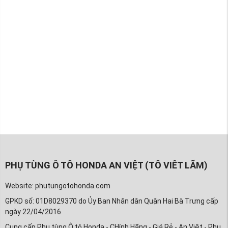
PHỤ TÙNG Ô TÔ HONDA AN VIỆT (TÔ VIÊT LÃM)
Website: phutungotohonda.com
GPKD số: 01D8029370 do Ủy Ban Nhân dân Quận Hai Bà Trưng cấp
ngày 22/04/2016
Cung cấp Phụ tùng Ô tô Honda - CHính Hãng - Giá Rẻ - An Việt - Phụ