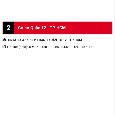
2
Cơ sở Quận 12 - TP. HCM
13/1A TX 47 KP 3 P.THẠNH XUÂN - Q 12 - TP HCM
Hotline (Zalo):
0969718488
-
0965319068
-
0938857112