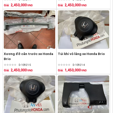
2,450,000
2,450,000
Giá:
Giá:
VND
VND
Xương đỡ cản trước xe Honda
Túi khí vô lăng xe Honda Brio
Brio
D-10921-5
D-10921-4
2,450,000
1,450,000
Giá:
Giá:
VND
VND