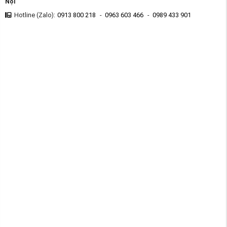
Nội
Hotline (Zalo):
0913 800 218
-
0963 603 466
-
0989 433 901