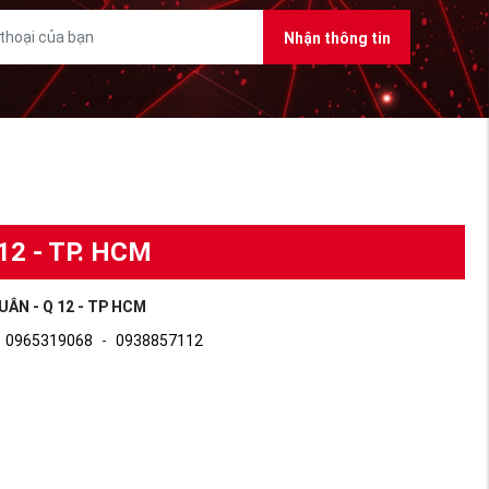
Nhận thông tin
12 - TP. HCM
UÂN - Q 12 - TP HCM
0965319068
-
0938857112