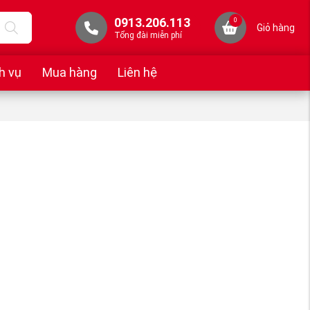
0913.206.113
0
Giỏ hàng
Tổng đài miễn phí
h vụ
Mua hàng
Liên hệ