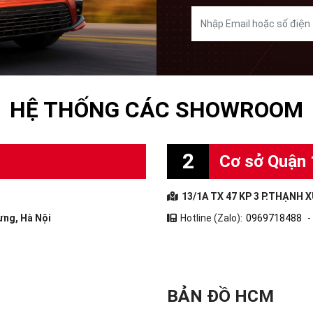
HỆ THỐNG CÁC SHOWROOM
2
Cơ sở Quận 
13/1A TX 47 KP 3 P.THẠNH X
ưng, Hà Nội
Hotline (Zalo):
0969718488
-
BẢN ĐỒ HCM