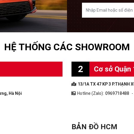
HỆ THỐNG CÁC SHOWROOM
2
Cơ sở Quận 
13/1A TX 47 KP 3 P.THẠNH X
ưng, Hà Nội
Hotline (Zalo):
0969718488
-
BẢN ĐỒ HCM