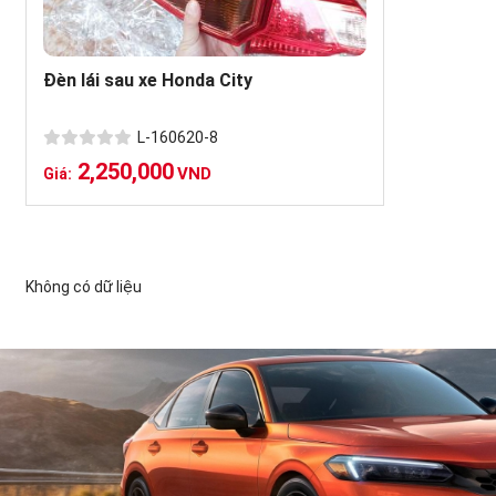
Đèn lái sau xe Honda City
L-160620-8
2,250,000
VND
Giá:
Không có dữ liệu