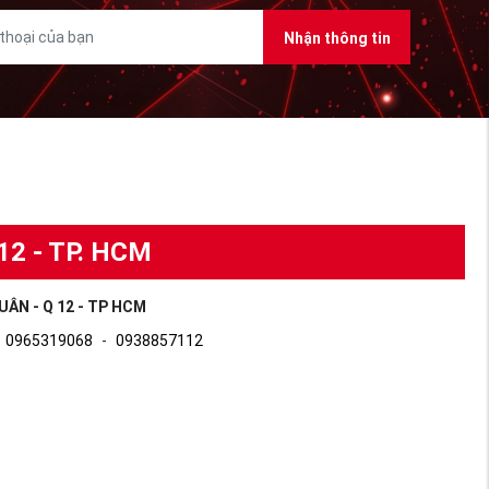
Nhận thông tin
12 - TP. HCM
UÂN - Q 12 - TP HCM
0965319068
-
0938857112