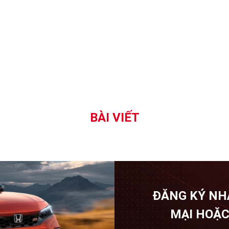
BÀI VIẾT
ĐĂNG KÝ NH
MẠI HOẶC