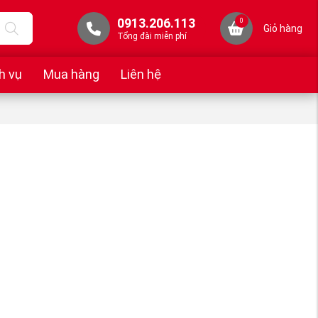
0913.206.113
0
Giỏ hàng
Tổng đài miễn phí
h vụ
Mua hàng
Liên hệ