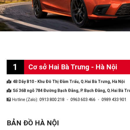
1
Cơ sở Hai Bà Trưng - Hà Nội
4B Dãy B10 - Khu Đô Thị Đầm Trấu, Q.Hai Bà Trưng, Hà Nội
Số 36B ngõ 784 Đường Bạch Đằng, P. Bạch Đằng, Q.Hai Bà Tr
Hotline (Zalo):
0913 800 218
-
0963 603 466
-
0989 433 901
BẢN ĐỒ HÀ NỘI