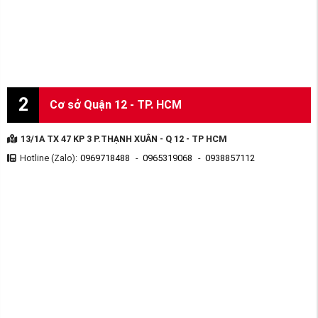
2
Cơ sở Quận 12 - TP. HCM
13/1A TX 47 KP 3 P.THẠNH XUÂN - Q 12 - TP HCM
Hotline (Zalo):
0969718488
-
0965319068
-
0938857112