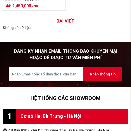
2,450,000
Giá:
VND
BÀI VIẾT
Không có dữ liệu
ĐĂNG KÝ NHẬN EMAIL THÔNG BÁO KHUYẾN MẠI
HOẶC ĐỂ ĐƯỢC TƯ VẤN MIỄN PHÍ
Nhận thông tin
HỆ THỐNG CÁC SHOWROOM
1
Cơ sở Hai Bà Trưng - Hà Nội
4B Dãy B10 - Khu Đô Thị Đầm Trấu, Q.Hai Bà Trưng, Hà Nội