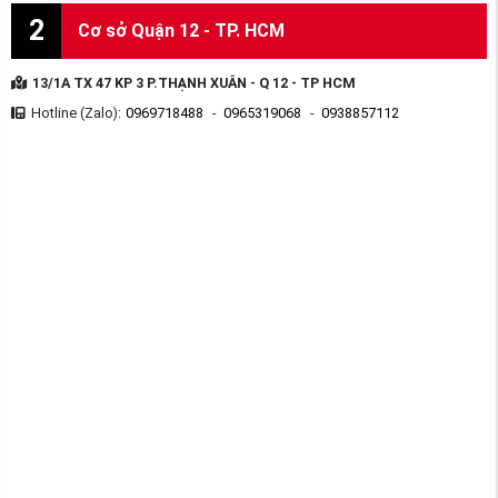
2
Cơ sở Quận 12 - TP. HCM
13/1A TX 47 KP 3 P.THẠNH XUÂN - Q 12 - TP HCM
Hotline (Zalo):
0969718488
-
0965319068
-
0938857112