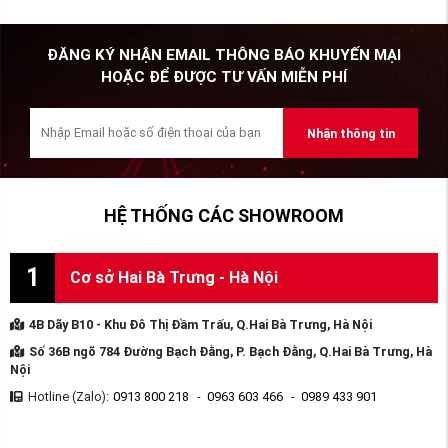
ĐĂNG KÝ NHẬN EMAIL THÔNG BÁO KHUYẾN MẠI
HOẶC ĐỂ ĐƯỢC TƯ VẤN MIỄN PHÍ
Nhận thông tin
HỆ THỐNG CÁC SHOWROOM
1
Cơ sở Hai Bà Trưng - Hà Nội
4B Dãy B10 - Khu Đô Thị Đầm Trấu, Q.Hai Bà Trưng, Hà Nội
Số 36B ngõ 784 Đường Bạch Đằng, P. Bạch Đằng, Q.Hai Bà Trưng, Hà
Nội
Hotline (Zalo):
0913 800 218
-
0963 603 466
-
0989 433 901