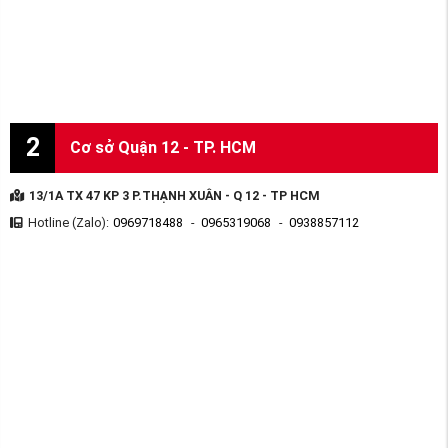
2
Cơ sở Quận 12 - TP. HCM
13/1A TX 47 KP 3 P.THẠNH XUÂN - Q 12 - TP HCM
Hotline (Zalo):
0969718488
-
0965319068
-
0938857112