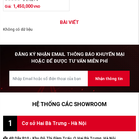
1,450,000
Giá:
VND
BÀI VIẾT
Không có dữ liệu
ĐĂNG KÝ NHẬN EMAIL THÔNG BÁO KHUYẾN MẠI
HOẶC ĐỂ ĐƯỢC TƯ VẤN MIỄN PHÍ
Nhận thông tin
HỆ THỐNG CÁC SHOWROOM
1
Cơ sở Hai Bà Trưng - Hà Nội
4B Dãy B10 - Khu Đô Thị Đầm Trấu, Q.Hai Bà Trưng, Hà Nội