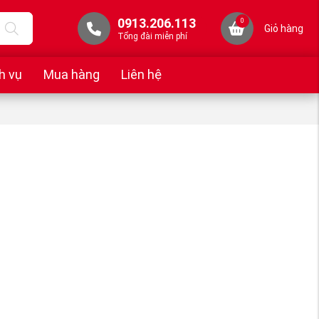
0913.206.113
0
Giỏ hàng
Tổng đài miễn phí
h vụ
Mua hàng
Liên hệ