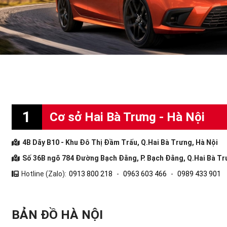
1
Cơ sở Hai Bà Trưng - Hà Nội
4B Dãy B10 - Khu Đô Thị Đầm Trấu, Q.Hai Bà Trưng, Hà Nội
Số 36B ngõ 784 Đường Bạch Đằng, P. Bạch Đằng, Q.Hai Bà Tr
Hotline (Zalo):
0913 800 218
-
0963 603 466
-
0989 433 901
BẢN ĐỒ HÀ NỘI