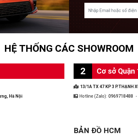
HỆ THỐNG CÁC SHOWROOM
2
Cơ sở Quận 
13/1A TX 47 KP 3 P.THẠNH X
ưng, Hà Nội
Hotline (Zalo):
0969718488
-
BẢN ĐỒ HCM