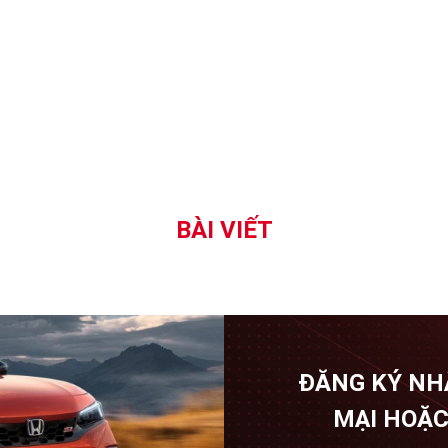
BÀI VIẾT
ĐĂNG KÝ NH
MẠI HOẶC