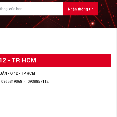
Nhận thông tin
12 - TP. HCM
UÂN - Q 12 - TP HCM
0965319068
-
0938857112