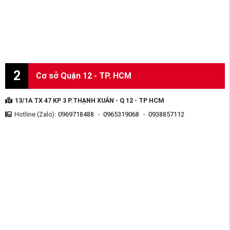
2
Cơ sở Quận 12 - TP. HCM
13/1A TX 47 KP 3 P.THẠNH XUÂN - Q 12 - TP HCM
Hotline (Zalo):
0969718488
-
0965319068
-
0938857112