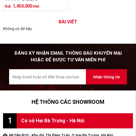
1,450,000
Giá:
VND
BÀI VIẾT
Không có dữ liệu
ĐĂNG KÝ NHẬN EMAIL THÔNG BÁO KHUYẾN MẠI
HOẶC ĐỂ ĐƯỢC TƯ VẤN MIỄN PHÍ
Nhận thông tin
HỆ THỐNG CÁC SHOWROOM
1
Cơ sở Hai Bà Trưng - Hà Nội
4B Dãy B10 - Khu Đô Thị Đầm Trấu, Q.Hai Bà Trưng, Hà Nội