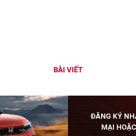
BÀI VIẾT
ĐĂNG KÝ NH
MẠI HOẶC