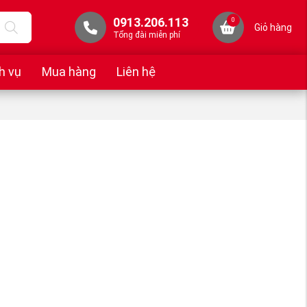
0913.206.113
0
Giỏ hàng
Tổng đài miễn phí
h vụ
Mua hàng
Liên hệ