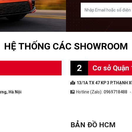
HỆ THỐNG CÁC SHOWROOM
2
Cơ sở Quận 
13/1A TX 47 KP 3 P.THẠNH X
ưng, Hà Nội
Hotline (Zalo):
0969718488
-
BẢN ĐỒ HCM