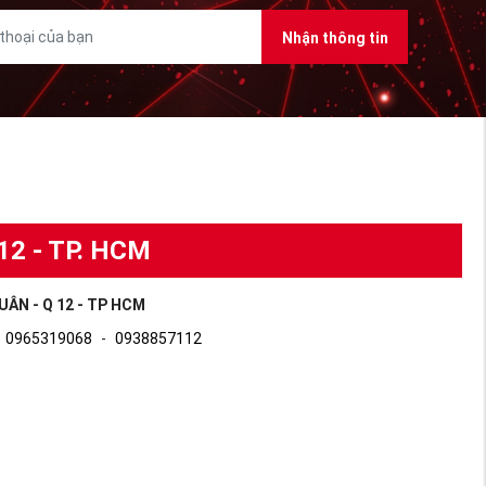
Nhận thông tin
12 - TP. HCM
UÂN - Q 12 - TP HCM
0965319068
-
0938857112