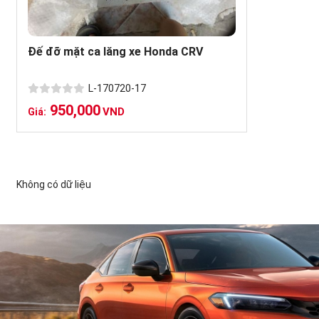
Đế đỡ mặt ca lăng xe Honda CRV
L-170720-17
950,000
VND
Giá:
Không có dữ liệu