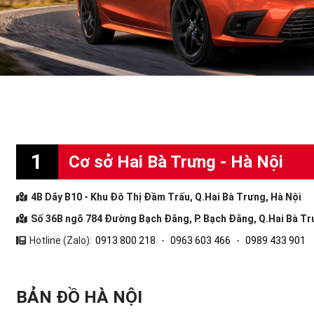
1
Cơ sở Hai Bà Trưng - Hà Nội
4B Dãy B10 - Khu Đô Thị Đầm Trấu, Q.Hai Bà Trưng, Hà Nội
Số 36B ngõ 784 Đường Bạch Đằng, P. Bạch Đằng, Q.Hai Bà Tr
Hotline (Zalo):
0913 800 218
-
0963 603 466
-
0989 433 901
BẢN ĐỒ HÀ NỘI