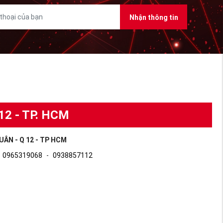
Nhận thông tin
12 - TP. HCM
UÂN - Q 12 - TP HCM
0965319068
-
0938857112