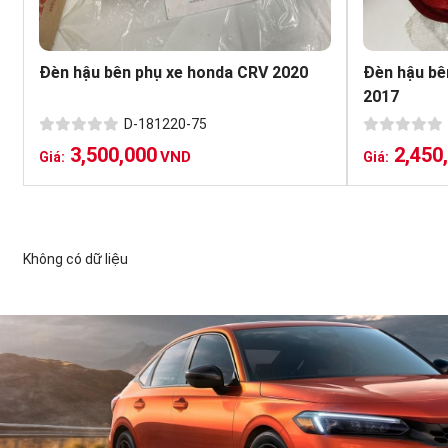
Đèn hậu bên phụ xe honda CRV 2020
Đèn hậu bê
2017
D-181220-75
3,500,000
2,450
VND
Giá:
Giá:
Không có dữ liệu