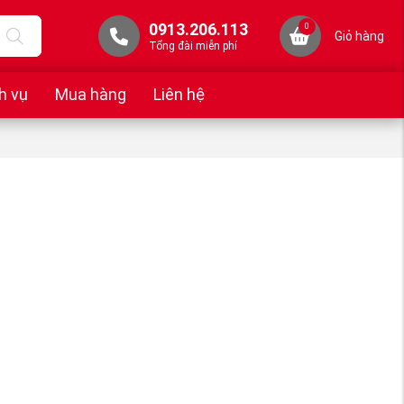
0913.206.113
0
Giỏ hàng
Tổng đài miễn phí
h vụ
Mua hàng
Liên hệ