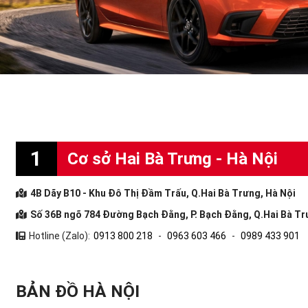
1
Cơ sở Hai Bà Trưng - Hà Nội
4B Dãy B10 - Khu Đô Thị Đầm Trấu, Q.Hai Bà Trưng, Hà Nội
Số 36B ngõ 784 Đường Bạch Đằng, P. Bạch Đằng, Q.Hai Bà Tr
Hotline (Zalo):
0913 800 218
-
0963 603 466
-
0989 433 901
BẢN ĐỒ HÀ NỘI