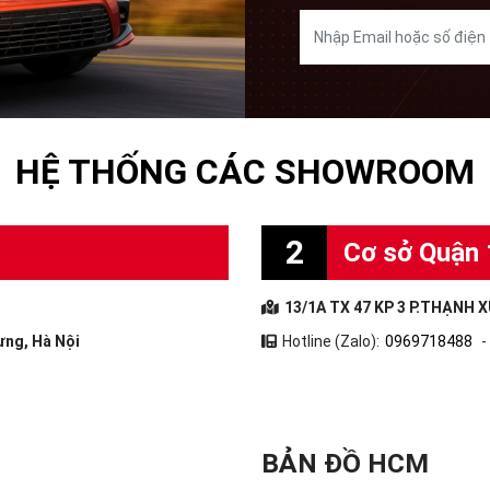
HỆ THỐNG CÁC SHOWROOM
2
Cơ sở Quận 
13/1A TX 47 KP 3 P.THẠNH X
ưng, Hà Nội
Hotline (Zalo):
0969718488
-
BẢN ĐỒ HCM