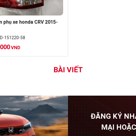
n phụ xe honda CRV 2015-
D-151220-58
,000
VND
BÀI VIẾT
ĐĂNG KÝ NH
MẠI HOẶC