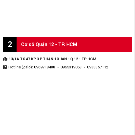
2
Cơ sở Quận 12 - TP. HCM
13/1A TX 47 KP 3 P.THẠNH XUÂN - Q 12 - TP HCM
Hotline (Zalo):
0969718488
-
0965319068
-
0938857112