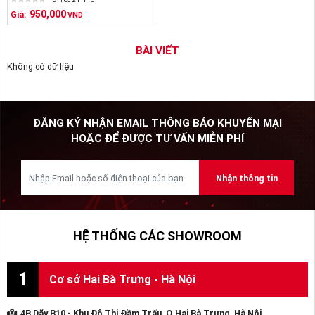
950,000
Giá:
VND
BÀI VIẾT
Không có dữ liệu
ĐĂNG KÝ NHẬN EMAIL THÔNG BÁO KHUYẾN MẠI
HOẶC ĐỂ ĐƯỢC TƯ VẤN MIỄN PHÍ
Nhận thông tin
HỆ THỐNG CÁC SHOWROOM
1
Cơ sở Hai Bà Trưng - Hà Nội
4B Dãy B10 - Khu Đô Thị Đầm Trấu, Q.Hai Bà Trưng, Hà Nội