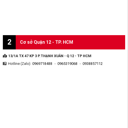
2
Cơ sở Quận 12 - TP. HCM
13/1A TX 47 KP 3 P.THẠNH XUÂN - Q 12 - TP HCM
Hotline (Zalo):
0969718488
-
0965319068
-
0938857112