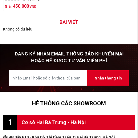
450,000
Giá:
VND
BÀI VIẾT
Không có dữ liệu
ĐĂNG KÝ NHẬN EMAIL THÔNG BÁO KHUYẾN MẠI
HOẶC ĐỂ ĐƯỢC TƯ VẤN MIỄN PHÍ
Nhận thông tin
HỆ THỐNG CÁC SHOWROOM
1
Cơ sở Hai Bà Trưng - Hà Nội
4B Dãy B10 - Khu Đô Thị Đầm Trấu, Q.Hai Bà Trưng, Hà Nội