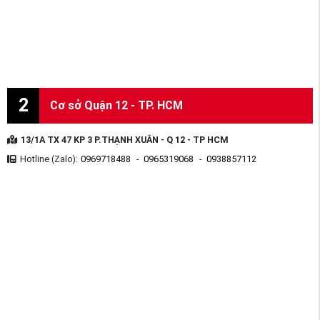
2
Cơ sở Quận 12 - TP. HCM
13/1A TX 47 KP 3 P.THẠNH XUÂN - Q 12 - TP HCM
Hotline (Zalo):
0969718488
-
0965319068
-
0938857112