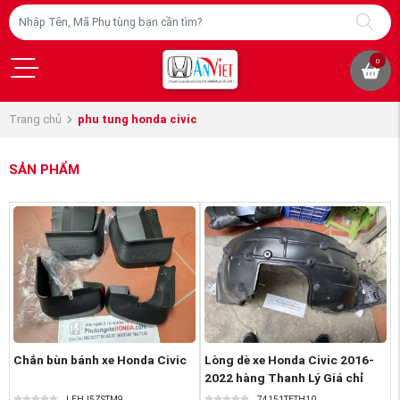
0
Trang chủ
phu tung honda civic
SẢN PHẨM
Chắn bùn bánh xe Honda Civic
Lòng dè xe Honda Civic 2016-
2022 hàng Thanh Lý Giá chỉ
50K
LEHJ5ZSTM9
74151TETH10