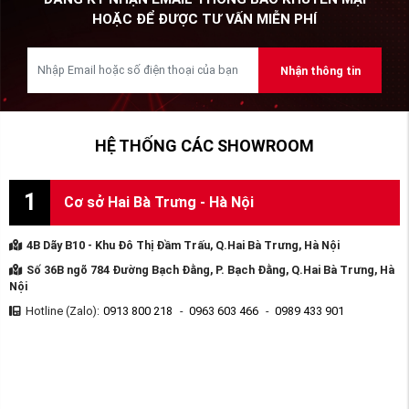
HOẶC ĐỂ ĐƯỢC TƯ VẤN MIỄN PHÍ
Nhận thông tin
HỆ THỐNG CÁC SHOWROOM
1
Cơ sở Hai Bà Trưng - Hà Nội
4B Dãy B10 - Khu Đô Thị Đầm Trấu, Q.Hai Bà Trưng, Hà Nội
Số 36B ngõ 784 Đường Bạch Đằng, P. Bạch Đằng, Q.Hai Bà Trưng, Hà
Nội
Hotline (Zalo):
0913 800 218
-
0963 603 466
-
0989 433 901