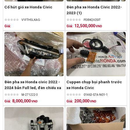
Cổ hút gió xe Honda Civic
Đèn pha xe Honda Civic 2022-
2023 (1)
V1FTH5LKAG
PDBKQV2SIT
12,500,000
Giá:
Giá:
VND
Đèn pha xe Honda civic 2022 -
Cuppen chụp bụi phanh trước
2024 bản Full led, đèn chiếu xa
xe Honda Civic
xe ...
M-271222-3
01463-S7A-N01-1
8,000,000
200,000
Giá:
Giá:
VND
VND