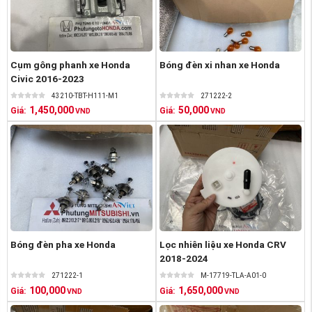
Cụm gông phanh xe Honda
Bóng đèn xi nhan xe Honda
Civic 2016-2023
43210-TBT-H111-M1
271222-2
1,450,000
50,000
Giá:
Giá:
VND
VND
Bóng đèn pha xe Honda
Lọc nhiên liệu xe Honda CRV
2018-2024
271222-1
M-17719-TLA-A01-0
100,000
1,650,000
Giá:
Giá:
VND
VND