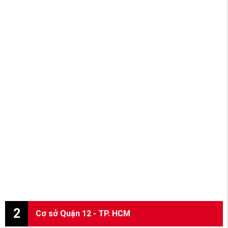
2
Cơ sở Quận 12 - TP. HCM