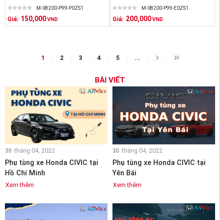
M-08200-P99-P0ZS1
M-08200-P99-E0ZS1
150,000
200,000
Giá:
Giá:
VND
VND
1
2
3
4
5
...
BÀI VIẾT
30
tháng 04, 2022
30
tháng 04, 2022
Phụ tùng xe Honda CIVIC tại
Phụ tùng xe Honda CIVIC tại
Hồ Chí Minh
Yên Bái
Xem thêm
Xem thêm