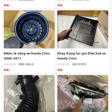
Giá:
Giá:
Mâm, la zăng xe Honda Civic
Khay đựng lọc gió điều hoà xe
2006-2011
Honda Civic
9WSL1XQ2JI
U0LFVI79T5
Giá:
Giá: