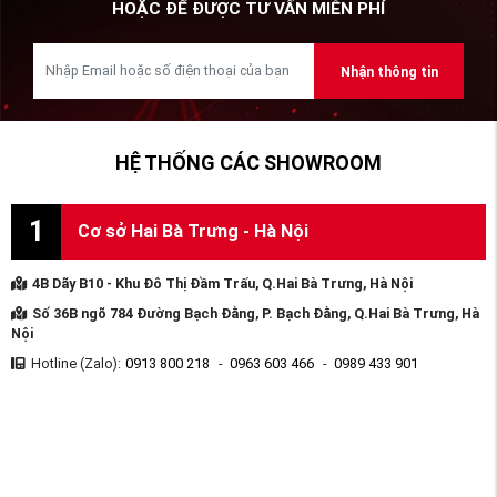
HOẶC ĐỂ ĐƯỢC TƯ VẤN MIỄN PHÍ
Nhận thông tin
HỆ THỐNG CÁC SHOWROOM
1
Cơ sở Hai Bà Trưng - Hà Nội
4B Dãy B10 - Khu Đô Thị Đầm Trấu, Q.Hai Bà Trưng, Hà Nội
Số 36B ngõ 784 Đường Bạch Đằng, P. Bạch Đằng, Q.Hai Bà Trưng, Hà
Nội
Hotline (Zalo):
0913 800 218
-
0963 603 466
-
0989 433 901