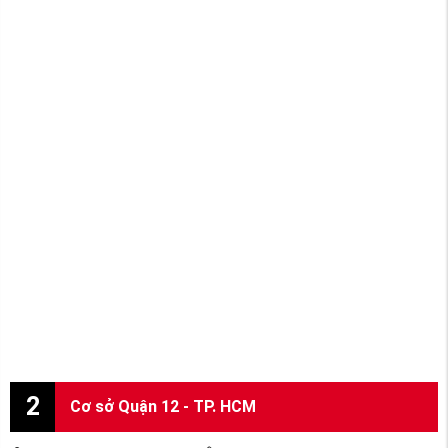
2
Cơ sở Quận 12 - TP. HCM