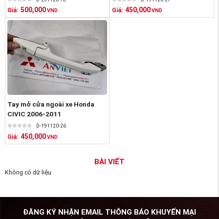
500,000
450,000
Giá:
Giá:
VND
VND
Tay mở cửa ngoài xe Honda
CIVIC 2006-2011
D-191120-26
450,000
Giá:
VND
BÀI VIẾT
Không có dữ liệu
ĐĂNG KÝ NHẬN EMAIL THÔNG BÁO KHUYẾN MẠI