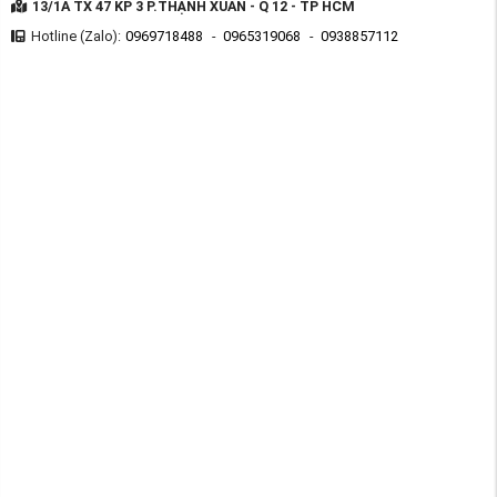
13/1A TX 47 KP 3 P.THẠNH XUÂN - Q 12 - TP HCM
Hotline (Zalo):
0969718488
-
0965319068
-
0938857112