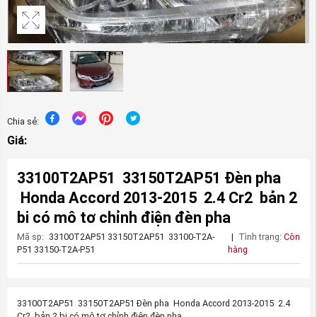
Chia sẻ:
Giá:
33100T2AP51 33150T2AP51 Đèn pha
Honda Accord 2013-2015 2.4 Cr2 bản 2
bi có mô tơ chỉnh điện đèn pha
Mã sp:
33100T2AP51 33150T2AP51 33100-T2A-
|
Tình trạng:
Còn
P51 33150-T2A-P51
hàng
33100T2AP51 33150T2AP51 Đèn pha Honda Accord 2013-2015 2.4
Cr2 bản 2 bi có mô tơ chỉnh điện đèn pha