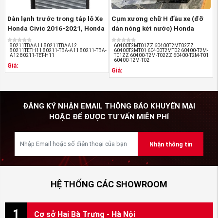
Dàn lạnh trước trong táp lô Xe
Cụm xương chữ H đầu xe (đỡ
Honda Civic 2016-2021, Honda
dàn nóng két nước) Honda
Accord ...
Accord ...
80211TBAA11 80211TBAA12
60400T2MT01ZZ 60400T2MT02ZZ
80211TETH11 80211-TBA-A11 80211-TBA-
60400T2MT01 60400T2MT02 60400-T2M-
A12 80211-TET-H11
T01ZZ 60400-T2M-T02ZZ 60400-T2M-T01
60400-T2M-T02
Giá:
Giá:
ĐĂNG KÝ NHẬN EMAIL THÔNG BÁO KHUYẾN MẠI
HOẶC ĐỂ ĐƯỢC TƯ VẤN MIỄN PHÍ
Nhận thông tin
HỆ THỐNG CÁC SHOWROOM
1
Cơ sở Hai Bà Trưng - Hà Nội