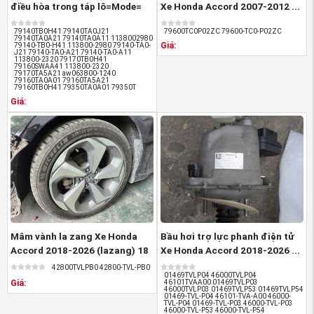
điều hòa trong táp lô=Mode=
Xe Honda Accord 2007-2012 ...
chỉnh gió ...
79140TB0H41 79140TA0J21
79600TC0P02ZC 79600-TC0-P02ZC
79140TA0A21 79140TA0A11 1138002980
Giá:
79140-TB0-H41 113800-2980 79140-TA0-
J21 79140-TA0-A21 79140-TA0-A11
113800-2320 79170TB0H41
79160SWAA41 113800-2320
79170TA5A21 aw063800-1240
79160TA0A01 79160TA5A21
79160TB0H41 79350TA0A01 79350T
Giá:
Mâm vành la zang Xe Honda
Bầu hơi trợ lực phanh điện tử
Accord 2018-2026 (lazang) 18
Xe Honda Accord 2018-2026 ...
inch ...
42800TVLPB0 42800-TVL-PB0
01469TVLP04 46000TVLP04
Giá:
46101TVAA00 01469TVLP03
46000TVLP03 01469TVLP53 01469TVLP54
01469-TVL-P04 46101-TVA-A00 46000-
TVL-P04 01469-TVL-P03 46000-TVL-P03
46000-TVL-P53 46000-TVL-P54