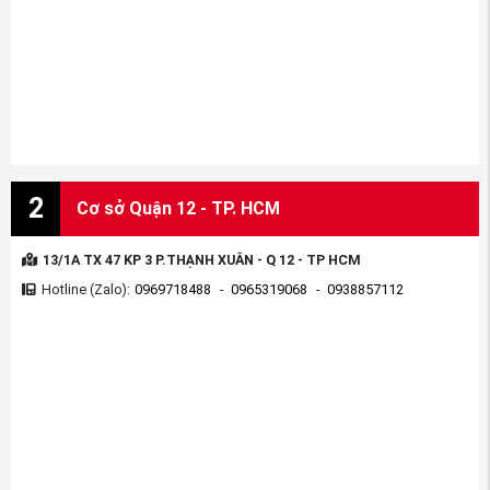
2
Cơ sở Quận 12 - TP. HCM
13/1A TX 47 KP 3 P.THẠNH XUÂN - Q 12 - TP HCM
Hotline (Zalo):
0969718488
-
0965319068
-
0938857112