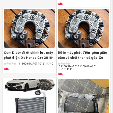
Giá:
Cụm Diot= đi ốt chỉnh lưu máy
Bộ Ic máy phát điện gồm giắc
phát điện Xe Honda Crv 2018-
cắm và chổi than cổ góp Xe
2026, ...
Honda ...
31100-64A-A01 1042114340
31100-5PA-A01 31100-64A-A01
Giá:
1042114340
Giá: