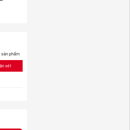
ề sản phẩm
ận xét
1 ba đờ