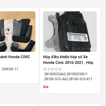
à bạn nhận
ấp uy tín.
ữ “Tín” lên
n tìm được
Phụ tùng ô
qua hotline
vic
bánh Honda CIVIC
Hộp điều khiển hộp số Xe
Honda Civic 2016-2021 , Hộp
TCM Civic gen ...
CIVIC06-11
à được bảo
281005CGA62 281005CGK11
28100-5CG-A62 28100-5CG-K11
để lựa chọn
Giá: