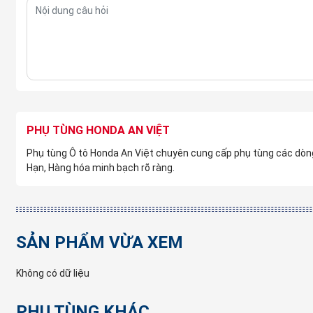
PHỤ TÙNG HONDA AN VIỆT
Phụ tùng Ô tô Honda An Việt chuyên cung cấp phụ tùng các dòng xe
Hạn, Hàng hóa minh bạch rõ ràng.
SẢN PHẨM VỪA XEM
3. Địa điểm mua Cản sau (Ba đờ s
Không có dữ liệu
sau Civic Gen 10
uy tín, giá rẻ, ch
Bạn vẫn đang cân nhắc nhiều địa chỉ mua Cản sau (Ba đ
PHỤ TÙNG KHÁC