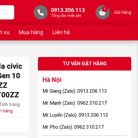
0913.206.113
0
Giỏ hàng
Tổng đài miễn phí
h vụ
Mua hàng
Liên hệ
TƯ VẤN ĐẶT HÀNG
a civic
Gen 10
Hà Nội
ZZ
Mr Giang (Zalo): 0913.206.113
T00ZZ
Mr Mạnh (Zalo): 0962.310.217
Tình trạng:
n hàng
Mr Luyến (Zalo): 0913.206.113
Mr Pho (Zalo): 0962.310.217