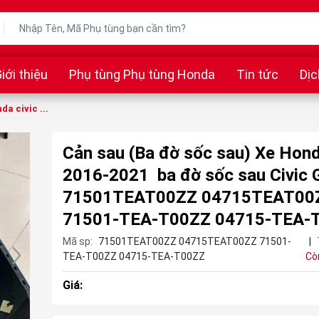
iới thiệu
Phụ tùng Phụ tùng Honda
Tin tức
Dịc
a civic ...
Cản sau (Ba đờ sốc sau) Xe Hond
2016-2021 ba đờ sốc sau Civic 
71501TEAT00ZZ 04715TEAT00
71501-TEA-T00ZZ 04715-TEA-
Mã sp:
71501TEAT00ZZ 04715TEAT00ZZ 71501-
|
TEA-T00ZZ 04715-TEA-T00ZZ
Cò
Giá: