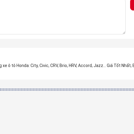
 ô tô Honda: City, Civic, CRV, Brio, HRV, Accord, Jazz... Giá Tốt Nhất,
ốc sau) Xe Honda civic 2016-2021 ba
ính hãng
ờ sốc sau) Xe Honda civic 2016-2021 ba đờ sốc sau Civic G