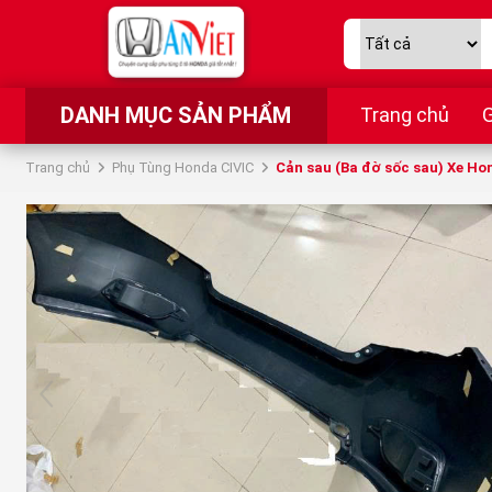
DANH MỤC SẢN PHẨM
Trang chủ
G
Trang chủ
Phụ Tùng Honda CIVIC
Cản sau (Ba đờ sốc sau) Xe Hond