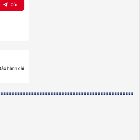
Gửi
 Bảo hành dài
 đờ sốc
en 10 chính