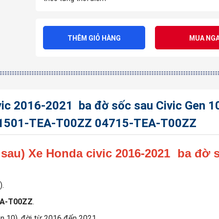
THÊM GIỎ HÀNG
MUA NGA
vic 2016-2021 ba đờ sốc sau Civic Gen 1
1501-TEA-T00ZZ 04715-TEA-T00ZZ
 sau) Xe Honda civic 2016-2021 ba đờ 
).
EA-T00ZZ
.
n 10), đời từ 2016 đến 2021.