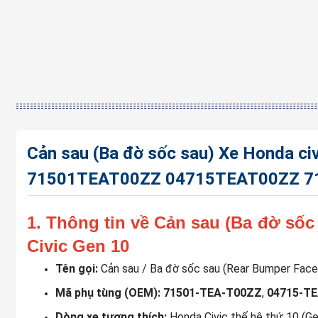
Cản sau (Ba đờ sốc sau) Xe Honda ci
71501TEAT00ZZ 04715TEAT00ZZ 7
1. Thông tin về Cản sau (Ba đờ sốc
Civic Gen 10
Tên gọi:
Cản sau / Ba đờ sốc sau (Rear Bumper Face
Mã phụ tùng (OEM):
71501-TEA-T00ZZ
,
04715-T
Dòng xe tương thích:
Honda Civic thế hệ thứ 10 (Ge