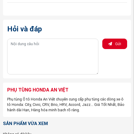
Hỏi và đáp
Gửi
(Đèn pha xe Honda ACCORD 2014-2016 nguồn
PhutungotoHonda.com
)
Nhưng khi đén với với công ty phụ tùng ô tô Honda An
Việt, các bạn yên tâm về tất cả vấn đề trên. Công ty
chúng tôi đặt chữ “
Tín
” lên hàng đầu, và với đội ngũ nhân
PHỤ TÙNG HONDA AN VIỆT
viên kinh doanh có kinh nghiệm chuyên sâu về hãng Honda
Phụ tùng Ô tô Honda An Việt chuyên cung cấp phụ tùng các dòng xe ô
chắc chắn sẽ giúp bạn tìm được đúng sản phẩm mà bạn
tô Honda: City, Civic, CRV, Brio, HRV, Accord, Jazz... Giá Tốt Nhất, Bảo
cần mua.
hành dài Hạn, Hàng hóa minh bạch rõ ràng.
Cách phân biệt được Đèn pha xe Honda ACCORD
SẢN PHẨM VỪA XEM
2014-2016 hàng chính hãng và hàng nhái: