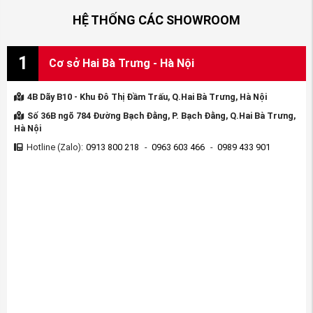
800 218
HỆ THỐNG CÁC SHOWROOM
►
Fanpage:
https://www.facebook.com/PHUTUNGOTOHONDAANVIET
1
Cơ sở Hai Bà Trưng - Hà Nội
►
Youtube
:
https://www.youtube.com/PhutungotoHondaAnviet
4B Dãy B10 - Khu Đô Thị Đầm Trấu, Q.Hai Bà Trưng, Hà Nội
Số 36B ngõ 784 Đường Bạch Đằng, P. Bạch Đằng, Q.Hai Bà Trưng,
►
Website:
PhutungotoHonda.com
Hà Nội
Thẻ bài viết:
Hotline (Zalo):
0913 800 218
-
0963 603 466
-
0989 433 901
Đèn pha xe Honda ACCORD 2014-2016
phu tung honda accord
phụ tùng honda accord 1992
phụ tùng honda accord 1988
phụ tùng honda accord 1995
phụ tùng honda accord 2008
phụ tùng honda accord 1986