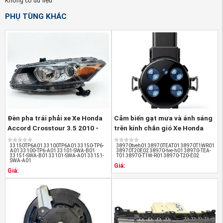
Không có dữ liệu
Tem nhãn: Theo đúng tiêu chuẩn hãng
PHỤ TÙNG KHÁC
Bao bì: sản phẩm được gắn tem nhãn chuẩn của
Honda Motors
Đường nét sản phẩm sắc sảo, rõ nét, không có
nhựa thừa, không trầy xước.
Đèn pha trái phải xe Xe Honda
Cảm biến gạt mưa và ánh sáng
Accord Crosstour 3.5 2010 -
trên kính chắn gió Xe Honda
2012 ...
Crv ...
33150TP6A01 33100TP6A01 33150-TP6-
38970tveh01 38970TEAT01 38970T1WR01
A01 33100-TP6-A01 33101-SWA-B01
38970T20E02 38970-tve-h01 38970-TEA-
33151-SWA-B01 33101-SWA-A01 33151-
T01 38970-T1W-R01 38970-T20-E02
SWA-A01
Giá:
Giá:
(Đèn pha xe Honda ACCORD 2014-2016 nguồn
PhutungotoHonda.com
)
Quyền lợi của khách hàng khi mua
Đèn pha xe Honda
ACCORD 2014-2016
tại phụ tùng Honda An Việt: