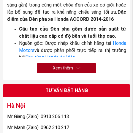
sáng gần) trong cùng một chóa đèn của xe cơ giới, hoặc
lắp bổ sung để tạo ra khả năng chiếu sáng tối ưu.
Đặc
điểm của Đèn pha xe Honda ACCORD 2014-2016
Cấu tạo của Đèn pha gồm được sản xuất từ
chất liệu cao cấp có độ bền và tuổi thọ cao.
Nguồn gốc: Được nhập khẩu chính hãng tại
Honda
Motors
và được phân phối trực tiếp ra thị trường
bởi
Phụ tùng Honda An Việt
.
Xem thêm
TƯ VẤN ĐẶT HÀNG
Hà Nội
Mr Giang (Zalo): 0913.206.113
Mr Mạnh (Zalo): 0962.310.217
(Đèn pha xe Honda ACCORD 2014-2016 nguồn