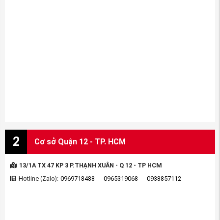
2
Cơ sở Quận 12 - TP. HCM
13/1A TX 47 KP 3 P.THẠNH XUÂN - Q 12 - TP HCM
Hotline (Zalo):
0969718488
-
0965319068
-
0938857112