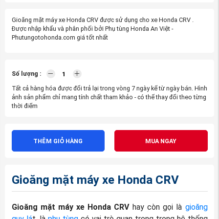
Gioăng mặt máy xe Honda CRV được sử dụng cho xe Honda CRV .
Được nhập khẩu và phân phối bởi Phụ tùng Honda An Việt -
Phutungotohonda.com giá tốt nhất
Số lượng :
Tất cả hàng hóa được đổi trả lại trong vòng 7 ngày kể từ ngày bán. Hình
ảnh sản phẩm chỉ mang tính chất tham khảo - có thể thay đổi theo từng
thời điểm
THÊM GIỎ HÀNG
MUA NGAY
Gioăng mặt máy xe Honda CRV
Gioăng mặt máy xe Honda CRV
hay còn gọi là
gioăng
quy lá
t, là
phụ tùng
có vai trò quan trọng trong hệ thống