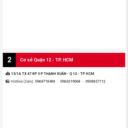
2
Cơ sở Quận 12 - TP. HCM
13/1A TX 47 KP 3 P.THẠNH XUÂN - Q 12 - TP HCM
Hotline (Zalo):
0969718488
-
0965319068
-
0938857112