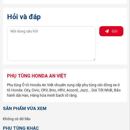
hàng chính hãng và hàng nhái:
Tem nhãn: Theo đúng tiêu chuẩn hãng
Hỏi và đáp
Bao bì: sản phẩm được đựng trong hộp theo tiêu
chuẩn của Hondao. Motors
Gửi
Đường nét sản phẩm sắc sảo, rõ nét, không có
nhựa thừa, không trầy xước.
PHỤ TÙNG HONDA AN VIỆT
Phụ tùng Ô tô Honda An Việt chuyên cung cấp phụ tùng các dòng xe ô
tô Honda: City, Civic, CRV, Brio, HRV, Accord, Jazz... Giá Tốt Nhất, Bảo
hành dài Hạn, Hàng hóa minh bạch rõ ràng.
(Gioăng mặt máy xe Honda CRV nguồn
SẢN PHẨM VỪA XEM
PhutungotoHonda.com)
Không có dữ liệu
Quyền lợi của khách hàng khi mua
Gioăng mặt máy xe
PHỤ TÙNG KHÁC