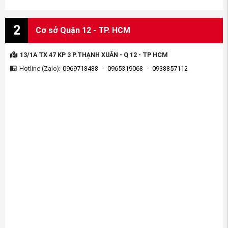
2
Cơ sở Quận 12 - TP. HCM
13/1A TX 47 KP 3 P.THẠNH XUÂN - Q 12 - TP HCM
Hotline (Zalo):
0969718488
-
0965319068
-
0938857112