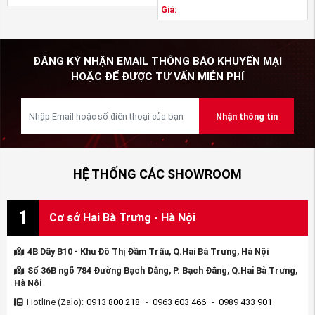
tùng Honda An Việt.
Giá:
*Liên hệ với Phụ tùng ô tô Honda An Việt:
►
Nhập khẩu và phân phối: Công ty Phụ tùng Honda
An Việt
ĐĂNG KÝ NHẬN EMAIL THÔNG BÁO KHUYẾN MẠI
HOẶC ĐỂ ĐƯỢC TƯ VẤN MIỄN PHÍ
►
Hotline (Zalo): 0963 603 466 - 0984 178 498 - 0913
800 218
Nhận thông tin
►
Fanpage:
https://www.facebook.com/PHUTUNGOTOHONDAANVIET
►
Youtube
:
HỆ THỐNG CÁC SHOWROOM
https://www.youtube.com/PhutungotoHondaAnviet
►
Website:
PhutungotoHonda.com
hoặc
1
Cơ sở Hai Bà Trưng - Hà Nội
Phutungmitsubishi.vn
*
Phutunganviet.com
Thẻ bài viết:
4B Dãy B10 - Khu Đô Thị Đầm Trấu, Q.Hai Bà Trưng, Hà Nội
Gương xe Honda CITY 2021-2022
Gương Honda CITY 2021-2022
Số 36B ngõ 784 Đường Bạch Đằng, P. Bạch Đằng, Q.Hai Bà Trưng,
Gương CITY 2021-2022
Phụ tùng xe CITY
Gương CITY
Hà Nội
phụ tùng Honda CITY
Gương CITY 2011
Gương CITY 2012
Gương
Hotline (Zalo):
0913 800 218
-
0963 603 466
-
0989 433 901