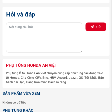
Nhưng khi đến với công ty phụ tùng ô tô Honda An Việt,
các bạn yên tâm về tất cả vấn đề trên. Công ty chúng tôi
Hỏi và đáp
đặt chữ “
Tín
” lên hàng đầu, và với đội ngũ nhân viên kinh
doanh có kinh nghiệm chuyên sâu về hãng xe Honda chắc
Gửi
chắn sẽ giúp bạn tìm được đúng sản phẩm mà bạn cần
mua.
Cách phân biệt được Gương xe Honda CITY 2021-
2022 hàng chính hãng và hàng nhái:
Tem nhãn: Theo đúng tiêu chuẩn hãng
Bao bì: sản phẩm được đựng trong hộp theo tiêu
PHỤ TÙNG HONDA AN VIỆT
chuẩn của Hondao. Motors
Phụ tùng Ô tô Honda An Việt chuyên cung cấp phụ tùng các dòng xe ô
Đường nét sản phẩm sắc sảo, rõ nét, không có
tô Honda: City, Civic, CRV, Brio, HRV, Accord, Jazz... Giá Tốt Nhất, Bảo
hành dài Hạn, Hàng hóa minh bạch rõ ràng.
nhựa thừa, không trầy xước.
SẢN PHẨM VỪA XEM
Không có dữ liệu
PHỤ TÙNG KHÁC