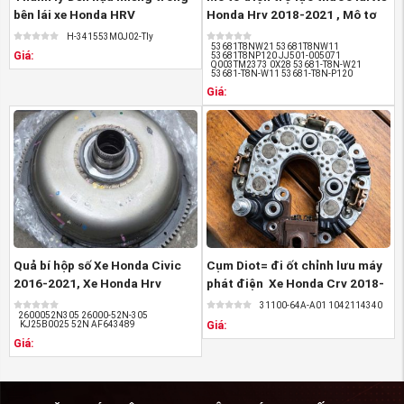
bên lái xe Honda HRV
Honda Hrv 2018-2021 , Mô tơ
thước ...
H-341553M0J02-Tly
53681T8NW21 53681T8NW11
Giá:
53681T8NP120 JJ501-005071
Q003TM2373 0X28 53681-T8N-W21
53681-T8N-W11 53681-T8N-P120
Giá:
Quả bí hộp số Xe Honda Civic
Cụm Diot= đi ốt chỉnh lưu máy
2016-2021, Xe Honda Hrv
phát điện Xe Honda Crv 2018-
2018-2021 ,Bộ ...
2026, ...
31100-64A-A01 1042114340
2600052N305 26000-52N-305
Giá:
KJ25B0025 52N AF643489
Giá: