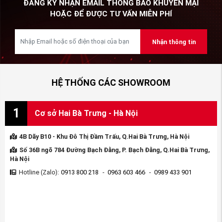
ĐĂNG KÝ NHẬN EMAIL THÔNG BÁO KHUYẾN MẠI
HOẶC ĐỂ ĐƯỢC TƯ VẤN MIỄN PHÍ
Nhận thông tin
HỆ THỐNG CÁC SHOWROOM
1
Cơ sở Hai Bà Trưng - Hà Nội
4B Dãy B10 - Khu Đô Thị Đầm Trấu, Q.Hai Bà Trưng, Hà Nội
Số 36B ngõ 784 Đường Bạch Đằng, P. Bạch Đằng, Q.Hai Bà Trưng,
Hà Nội
Hotline (Zalo):
0913 800 218
-
0963 603 466
-
0989 433 901