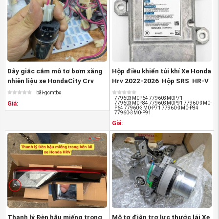
Dây giắc cắm mô tơ bơm xăng
Hộp điều khiển túi khí Xe Honda
nhiên liệu xe HondaCity Crv
Hrv 2022-2026 Hộp SRS HR-V
CR-V Brv ...
...
bãi-gcmtbx
779603M0P64 779603M0P71
Giá:
779603M0P84 779603M0P91 77960-3M0-
P64 77960-3M0-P71 77960-3M0-P84
77960-3M0-P91
Giá:
Thanh lý Đèn hậu miếng trong
Mô tơ điện trợ lực thước lái Xe