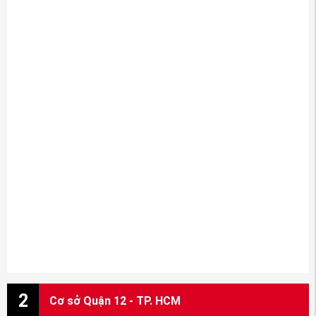
2
Cơ sở Quận 12 - TP. HCM