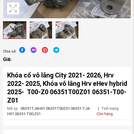
Chia sẻ:
Giá:
Khóa cổ vô lăng City 2021- 2026, Hrv
2022- 2025, Khóa vô lăng Hrv eHev hybrid
2025- T00-Z0 06351T00Z01 06351-T00-
Z01
Mã sp:
06351TJAH01 06351T00Z01 06351-TJA-
|
Tình trạng:
H01 06351-T00-Z01
Còn hàng