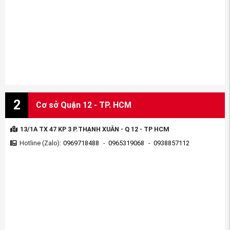
2
Cơ sở Quận 12 - TP. HCM
13/1A TX 47 KP 3 P.THẠNH XUÂN - Q 12 - TP HCM
Hotline (Zalo):
0969718488
-
0965319068
-
0938857112