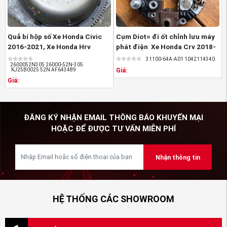
Fanpage:
https://www.facebook.com/PHUTUNGOTOHON
Youtube:
https://www.youtube.com/@PhutungHondaAnviet
Quả bí hộp số Xe Honda Civic
Cụm Diot= đi ốt chỉnh lưu máy
2016-2021, Xe Honda Hrv
phát điện Xe Honda Crv 2018-
Mail:
phutungAnviet@gmail.com
2018-2021 ,Bộ ...
2026, ...
31100-64A-A01 1042114340
2600052N305 26000-52N-305
Website:
https://phutungotohonda.com/
Giá:
KJ25B0025 52N AF643489
Giá:
ĐĂNG KÝ NHẬN EMAIL THÔNG BÁO KHUYẾN MẠI
HOẶC ĐỂ ĐƯỢC TƯ VẤN MIỄN PHÍ
Nhận thông tin
HỆ THỐNG CÁC SHOWROOM