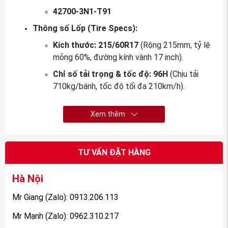
42700-3N1-T91
Thông số Lốp (Tire Specs):
Kích thước:
215/60R17
(Rộng 215mm, tỷ lệ
mỏng 60%, đường kính vành 17 inch).
Chỉ số tải trọng & tốc độ:
96H
(Chịu tải
710kg/bánh, tốc độ tối đa 210km/h).
Xem thêm
TƯ VẤN ĐẶT HÀNG
Hà Nội
Mr Giang (Zalo): 0913.206.113
2.
Khi nào cần thay thế Mâm và
Mr Mạnh (Zalo): 0962.310.217
Lốp Xe Honda Hrv 2022- 2026 : lốp