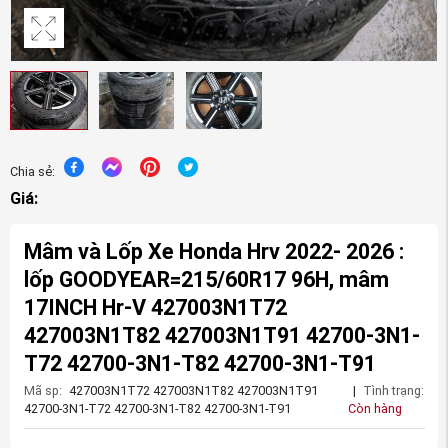
Chia sẻ:
Giá:
Mâm và Lốp Xe Honda Hrv 2022- 2026 :
lốp GOODYEAR=215/60R17 96H, mâm
17INCH Hr-V 427003N1T72
427003N1T82 427003N1T91 42700-3N1-
T72 42700-3N1-T82 42700-3N1-T91
Mã sp:
427003N1T72 427003N1T82 427003N1T91
|
Tình trạng:
42700-3N1-T72 42700-3N1-T82 42700-3N1-T91
Còn hàng