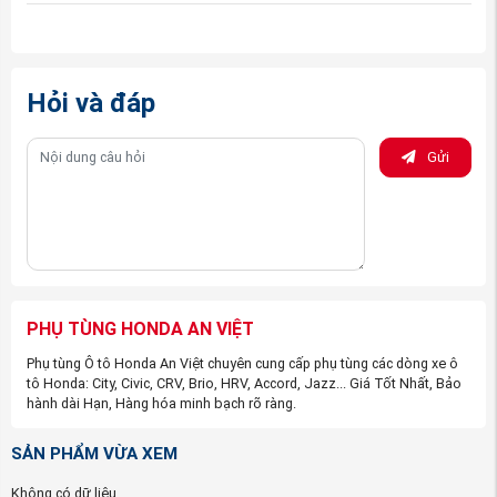
Hỏi và đáp
3. Địa điểm mua Mâm và Lốp Xe
Gửi
Honda Hrv 2022- 2026 : lốp
GOODYEAR=215/60R17 96H, mâm
17INCH Hr-V
uy tín, giá rẻ, chính
hãng
Bạn vẫn đang cân nhắc nhiều địa chỉ mua Mâm và Lốp
PHỤ TÙNG HONDA AN VIỆT
Xe Honda Hrv 2022- 2026 : lốp
Phụ tùng Ô tô Honda An Việt chuyên cung cấp phụ tùng các dòng xe ô
GOODYEAR=215/60R17 96H, mâm 17INCH Hr-
tô Honda: City, Civic, CRV, Brio, HRV, Accord, Jazz... Giá Tốt Nhất, Bảo
V chính hãng ở đâu. Hay bạn còn ngần ngại với nỗi sợ
hành dài Hạn, Hàng hóa minh bạch rõ ràng.
mua phải hàng nhái, hàng kém chất lượng, cũng có thể
SẢN PHẨM VỪA XEM
sản phẩm mà bạn nhận được không xứng đáng mà túi
tiền bạn bỏ ra. Đây là tâm lí chung của tất cả các khách
Không có dữ liệu