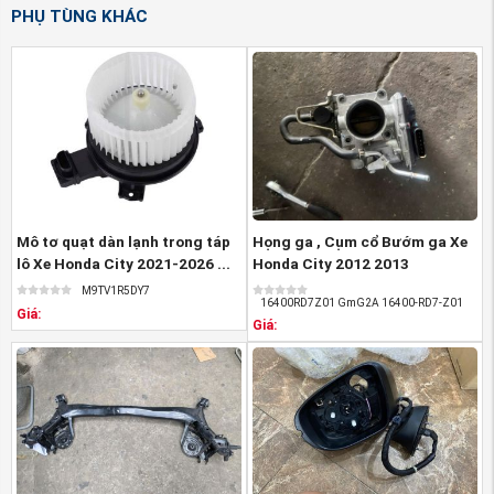
Cách phân biệt được Mặt ca lăng xe Honda CITY
PHỤ TÙNG KHÁC
2014-2017 hàng chính hãng và hàng nhái:
Tem nhãn: Theo đúng tiêu chuẩn hãng
Bao bì: sản phẩm được đựng trong hộp theo tiêu
chuẩn của Hondao. Motors
Đường nét sản phẩm sắc sảo, rõ nét, không có
nhựa thừa, không trầy xước.
Mô tơ quạt dàn lạnh trong táp
Họng ga , Cụm cổ Bướm ga Xe
lô Xe Honda City 2021-2026 ...
Honda City 2012 2013
16400RD7Z01 ...
M9TV1R5DY7
16400RD7Z01 GmG2A 16400-RD7-Z01
Giá:
Giá:
(Mặt ca lăng xe Honda CITY 2014-2017 nguồn
PhutungotoHonda.com)