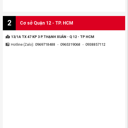
2
Cơ sở Quận 12 - TP. HCM
13/1A TX 47 KP 3 P.THẠNH XUÂN - Q 12 - TP HCM
Hotline (Zalo):
0969718488
-
0965319068
-
0938857112