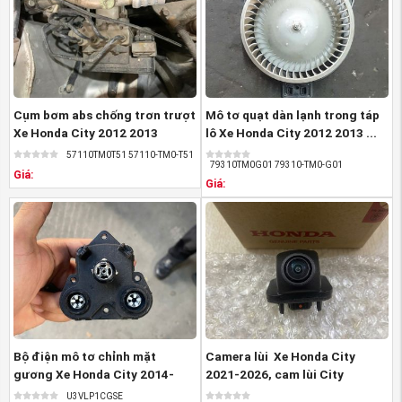
nhất.
Cụm bơm abs chống trơn trượt
Mô tơ quạt dàn lạnh trong táp
Xe Honda City 2012 2013
lô Xe Honda City 2012 2013 ...
57110TM0T51 ...
57110TM0T51 57110-TM0-T51
79310TM0G01 79310-TM0-G01
Giá:
Giá:
(Mặt ca lăng xe Honda CITY 2014-2017 nguồn
PhutungotoHonda.com)
Cam kết của phụ tùng Honda An Việt khi mua
Mặt ca
lăng xe Honda CITY 2014-2017:
1-Mua phụ tùng Honda CITY chính hãng với giá tốt nhất
Bộ điện mô tơ chỉnh mặt
Camera lùi Xe Honda City
2-Đảm bảo đúng chuẩn về chất lượng, chủng loại hàng
gương Xe Honda City 2014-
2021-2026, cam lùi City
hóa
2020, Xe Honda ...
39530T00T11 ...
U3VLP1CGSE