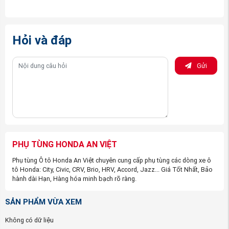
Hỏi và đáp
Gửi
(Mặt ca lăng xe Honda CITY 2014-2017 nguồn
PhutungotoHonda.com)
PHỤ TÙNG HONDA AN VIỆT
Nhưng khi đến với công ty phụ tùng ô tô Honda An Việt,
Phụ tùng Ô tô Honda An Việt chuyên cung cấp phụ tùng các dòng xe ô
các bạn yên tâm về tất cả vấn đề trên. Công ty chúng tôi
tô Honda: City, Civic, CRV, Brio, HRV, Accord, Jazz... Giá Tốt Nhất, Bảo
đặt chữ “
Tín
” lên hàng đầu, và với đội ngũ nhân viên kinh
hành dài Hạn, Hàng hóa minh bạch rõ ràng.
doanh có kinh nghiệm chuyên sâu về hãng xe Honda chắc
chắn sẽ giúp bạn tìm được đúng sản phẩm mà bạn cần
SẢN PHẨM VỪA XEM
mua.
Không có dữ liệu