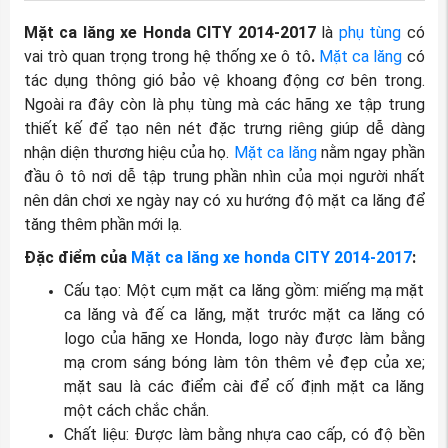
Mặt ca lăng xe Honda CITY 2014-2017
là
phụ tùng
có
vai trò quan trọng trong hệ thống xe ô tô
.
Mặt ca lăng
có
tác dụng thông gió bảo vệ khoang động cơ bên trong.
Ngoài ra đây còn là phụ tùng mà các hãng xe tập trung
thiết kế để tạo nên nét đặc trưng riêng giúp dễ dàng
nhận diện thương hiệu của họ.
Mặt ca lăng
nằm ngay phần
đầu ô tô nơi dễ tập trung phần nhìn của mọi người nhất
nên dân chơi xe ngày nay có xu hướng độ mặt ca lăng để
tăng thêm phần mới lạ.
Đặc điểm của
Mặt ca lăng xe honda CITY 2014-2017
:
Cấu tạo: Một cụm mặt ca lăng gồm: miếng mạ mặt
ca lăng và đế ca lăng, mặt trước mặt ca lăng có
logo của hãng xe Honda, logo này được làm bằng
mạ crom sáng bóng làm tôn thêm vẻ đẹp của xe;
mặt sau là các điểm cài để cố định mặt ca lăng
một cách chắc chắn.
Chất liệu: Được làm bằng nhựa cao cấp, có độ bền