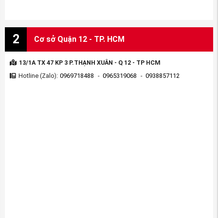
2
Cơ sở Quận 12 - TP. HCM
13/1A TX 47 KP 3 P.THẠNH XUÂN - Q 12 - TP HCM
Hotline (Zalo):
0969718488
-
0965319068
-
0938857112