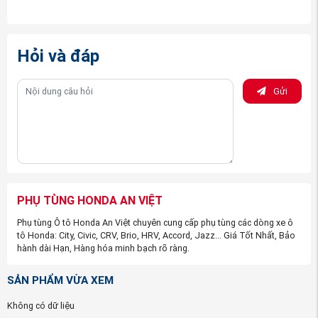
Hỏi và đáp
(Rô tuyn cân bằng xe Honda CITY nguồn
Gửi
PhutungotoHonda.com)
Nhưng khi đến với công ty phụ tùng ô tô Honda An Việt,
các bạn yên tâm về tất cả vấn đề trên. Công ty chúng tôi
đặt chữ “
Tín
” lên hàng đầu, và với đội ngũ nhân viên kinh
doanh có kinh nghiệm chuyên sâu về hãng xe Honda chắc
chắn sẽ giúp bạn tìm được đúng sản phẩm mà bạn cần
PHỤ TÙNG HONDA AN VIỆT
mua.
Phụ tùng Ô tô Honda An Việt chuyên cung cấp phụ tùng các dòng xe ô
Cách phân biệt được Rô tuyn cân bằng xe Honda CITY
tô Honda: City, Civic, CRV, Brio, HRV, Accord, Jazz... Giá Tốt Nhất, Bảo
hành dài Hạn, Hàng hóa minh bạch rõ ràng.
hàng chính hãng và hàng nhái:
Tem nhãn: Theo đúng tiêu chuẩn hãng
SẢN PHẨM VỪA XEM
Bao bì: sản phẩm được đựng trong hộp theo tiêu
Không có dữ liệu
chuẩn của Hondao. Motors