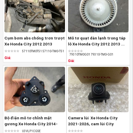
Cụm bơm abs chống trơn trượt
Mô tơ quạt dàn lạnh trong táp
(Rô tuyn cân bằng xe Honda CITY nguồn
Xe Honda City 2012 2013
lô Xe Honda City 2012 2013 ...
PhutungotoHonda.com)
57110TM0T51 ...
57110TM0T51 57110-TM0-T51
79310TM0G01 79310-TM0-G01
Cam kết của phụ tùng Honda An Việt khi mua
Rô tuyn
Giá:
Giá:
cân bằng xe Honda CITY:
1-Mua phụ tùng Honda CITY chính hãng với giá tốt nhất
2-Đảm bảo đúng chuẩn về chất lượng, chủng loại hàng
hóa
3-Được tư vấn về tất cả các chủng loại phụ tùng xe
Honda CITY , cách lựa chọn phụ tùng xe Honda CITY phù
hợp đúng bệnh
Bộ điện mô tơ chỉnh mặt
Camera lùi Xe Honda City
gương Xe Honda City 2014-
2021-2026, cam lùi City
4-Tất cả các sản phẩm bán ra của phụ tùng xe Honda
2020, Xe Honda ...
39530T00T11 ...
U3VLP1CGSE