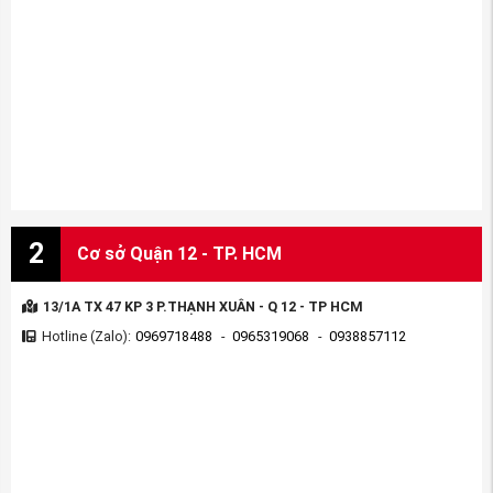
2
Cơ sở Quận 12 - TP. HCM
13/1A TX 47 KP 3 P.THẠNH XUÂN - Q 12 - TP HCM
Hotline (Zalo):
0969718488
-
0965319068
-
0938857112