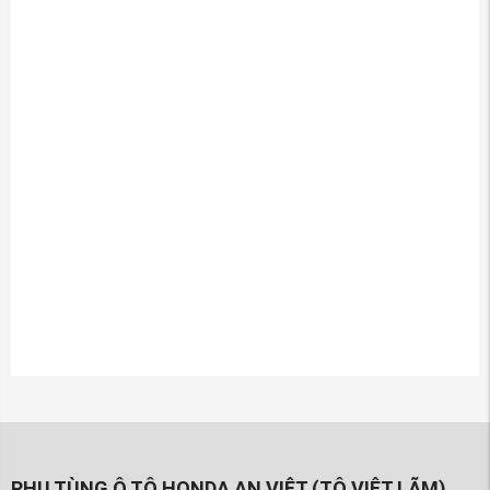
PHỤ TÙNG Ô TÔ HONDA AN VIỆT (TÔ VIÊT LÃM)