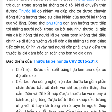
trò quan trọng trong hệ thống xe ô tô. Khi di chuyển trên
đường
Thước lái
có nhiệm vụ giúp cho xe được chuyển
động đúng hướng theo sự điều khiển của người lai thông
qua vô lăng. Đồng thời
phụ tùng
còn ảnh hưởng trực tiếp
tới những người ngồi trong xe bởi nếu như thước lái gặp
vấn đề bị hỏng thì người lái xe hoàn toàn không thể điều
chỉnh xe đi đúng hướng và sẽ dẫn đến những tai nạn đáng
tiếc xảy ra. Chính vì vậy mọi người cần phải chú ý kiểm tra
thước lái đê đảm bảo an toàn cho bạn và gia đình.
Đặc điểm của
Thước lái xe honda CRV 2016-2017
:
Chất liệu: Được sản xuất bằng hợp kim cao cấp, có
độ bền cao.
Cấu tạo: Với công nghệ hiện đại thước lái gồm phần
chân được bắt cố định với sắt xi, phần thân, dắc
cắm điện và để kết hợp được thước lái với moay ơ
bánh xe, phụ tùng được bố trí thêm khớp cầu tương
ứng với rô tuyn lái trong và rô tuyn lái ngoài. Giúp
điều khiển xe dễ dàng hơn, đảm bảo an toàn trên