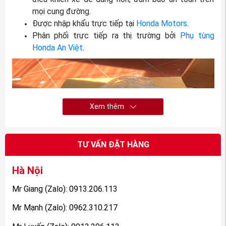
mọi cung đường.
Được nhập khẩu trực tiếp tại
Honda Motors
.
Phân phối trực tiếp ra thị trường bởi
Phụ tùng
Honda An Việt
.
Xem thêm
TƯ VẤN ĐẶT HÀNG
Hà Nội
(Thước lái xe Honda CRV 2016-2017 nguồn
PhutungotoHonda.com)
Mr Giang (Zalo): 0913.206.113
Tuy nhiên trong quá trình sử dụng, do va chạm mạnh nên
Mr Mạnh (Zalo): 0962.310.217
Thước lái
cũng gặp phải một số vấn đề dẫn đến cỡ, hỏng.
Vì vậy bạn hãy chú ý đến những biểu hiện khi lái xe để biết