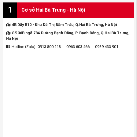
Thẻ bài viết:
Thước lái xe Honda CRV 2016-2017
Thước lái Honda CRV 2016-2017
1
Cơ sở Hai Bà Trưng - Hà Nội
Thước lái CRV 2016-2017
Phụ tùng xe CRV
Thước lái xe CRV
Thước lái honda CRV
Thước lái
phụ tùng Honda CRV
4B Dãy B10 - Khu Đô Thị Đầm Trấu, Q.Hai Bà Trưng, Hà Nội
Số 36B ngõ 784 Đường Bạch Đằng, P. Bạch Đằng, Q.Hai Bà Trưng,
Hà Nội
Hotline (Zalo):
0913 800 218
-
0963 603 466
-
0989 433 901