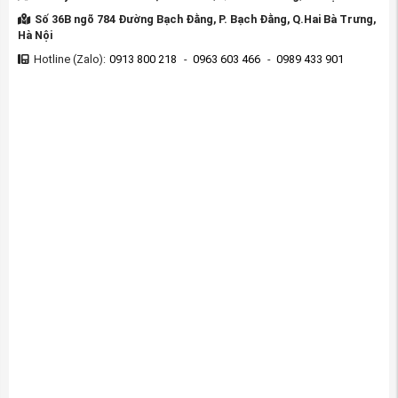
Số 36B ngõ 784 Đường Bạch Đằng, P. Bạch Đằng, Q.Hai Bà Trưng,
Hà Nội
Hotline (Zalo):
0913 800 218
-
0963 603 466
-
0989 433 901