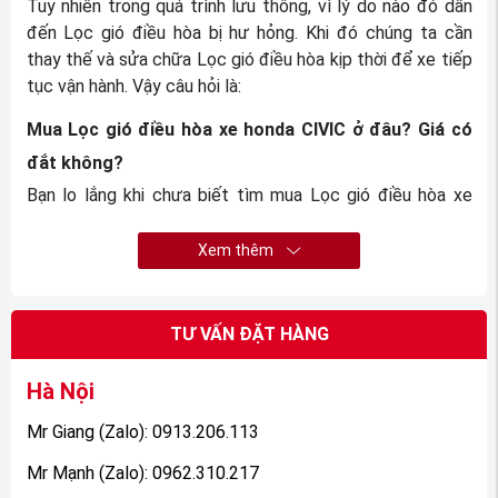
Tuy nhiên trong quá trình lưu thông, vì lý do nào đó dẫn
đến Lọc gió điều hòa bị hư hỏng. Khi đó chúng ta cần
thay thế và sửa chữa Lọc gió điều hòa kịp thời để xe tiếp
tục vận hành. Vậy câu hỏi là:
Mua Lọc gió điều hòa xe honda CIVIC ở
đâu? Giá có
đắt không?
Bạn lo lắng khi chưa biết tìm mua Lọc gió điều hòa xe
honda CIVIC ở đâu? mua phụ tùng xe CIVIC ở đâu?, sợ
mua phải hàng nhái, hàng kém chất lượng, hay sản phẩm
Xem thêm
mà bạn nhận được không xứng đáng mà túi tiền bạn bỏ ra.
Thì đó là tâm lí chung của tất cả các khách hàng khi
chưa tìm được nhà cung cấp uy tín.
TƯ VẤN ĐẶT HÀNG
Hà Nội
Mr Giang (Zalo): 0913.206.113
Mr Mạnh (Zalo): 0962.310.217