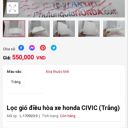
Chia sẻ:
550,000
Giá:
VND
Màu sắc:
Xóa thuộc tính
Trắng
Lọc gió điều hòa xe honda CIVIC
(Trắng)
Mã sp:
L-170920-9
|
Tình trạng:
Còn hàng