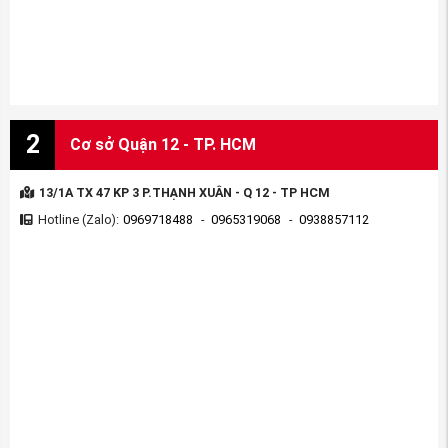
2
Cơ sở Quận 12 - TP. HCM
13/1A TX 47 KP 3 P.THẠNH XUÂN - Q 12 - TP HCM
Hotline (Zalo):
0969718488
-
0965319068
-
0938857112