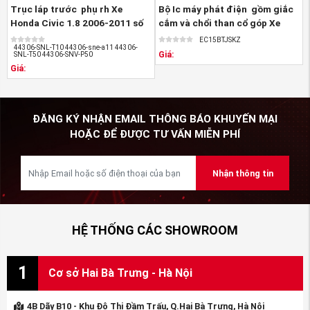
Trục láp trước phụ rh Xe
Bộ Ic máy phát điện gồm giắc
Honda Civic 1.8 2006-2011 số
cắm và chổi than cổ góp Xe
tự động 26 ...
Honda ...
EC15BTJSKZ
44306-SNL-T10 44306-sne-a11 44306-
Giá:
SNL-T50 44306-SNV-P50
Giá:
ĐĂNG KÝ NHẬN EMAIL THÔNG BÁO KHUYẾN MẠI
HOẶC ĐỂ ĐƯỢC TƯ VẤN MIỄN PHÍ
Nhận thông tin
HỆ THỐNG CÁC SHOWROOM
1
Cơ sở Hai Bà Trưng - Hà Nội
4B Dãy B10 - Khu Đô Thị Đầm Trấu, Q.Hai Bà Trưng, Hà Nội