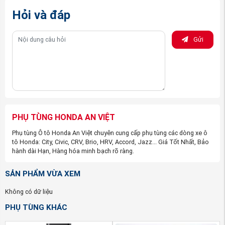
bẩn, những lỗ thông hơi trong xe được bảo vệ khỏi thiệt
hại do không khí gây ra, giúp kéo dài tuổi thọ của những
Hỏi và đáp
hệ thống này.
Gửi
Đặc điểm của Lọc gió điều hòa xe Honda CRV 2018-
2023
Cấu tạo của Lọc gió điều hòa gồm được sản
xuất từ chất liệu cao cấp có độ bền và tuổi thọ
cao.
Nguồn gốc: Được nhập khẩu chính hãng tại
Honda
PHỤ TÙNG HONDA AN VIỆT
Motors
và được phân phối trực tiếp ra thị trường
bởi
Phụ tùng Honda An Việt
.
Phụ tùng Ô tô Honda An Việt chuyên cung cấp phụ tùng các dòng xe ô
tô Honda: City, Civic, CRV, Brio, HRV, Accord, Jazz... Giá Tốt Nhất, Bảo
hành dài Hạn, Hàng hóa minh bạch rõ ràng.
SẢN PHẨM VỪA XEM
Không có dữ liệu
PHỤ TÙNG KHÁC