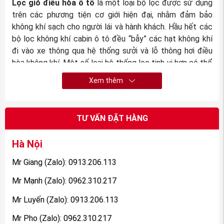
Lọc gió điều hòa ô tô
là một loại bộ lọc được sử dụng
trên các phương tiện cơ giới hiện đại, nhằm đảm bảo
không khí sạch cho người lái và hành khách. Hầu hết các
bộ lọc không khí cabin ô tô đều “bẫy” các hạt không khí
đi vào xe thông qua hệ thống sưởi và lỗ thông hơi điều
hòa không khí. Một số loại hệ thống lọc tinh vi hơn có thể
khử mùi hôi để không khí trở nên trong lành và dễ chịu
Xem thêm
hơn.
Bộ lọc gió điều hòa ô tô điển hình có hình dạng một
TƯ VẤN ĐẶT HÀNG
tấm màn lọc phẳng, được tạo nên từ cách rảnh vải
cotton và khung bao bọc xung quanh. Hình dạng của
Hà Nội
các bộ lọc này khác nhau tùy thuộc vào loại và mô
Mr Giang (Zalo): 0913.206.113
hình xe hơi. Trước kia, hầu hết các dòng xe ô tô có chỉ
Mr Mạnh (Zalo): 0962.310.217
sử dụng bộ lọc gió động cơ. Tuy nhiên, vào khoảng
năm 2000, khi các nhà sản xuất ô tô bắt đầu tích hợp
Mr Luyến (Zalo): 0913.206.113
bộ lọc không khí cabin vào ô tô của họ, hệ thống này
Mr Pho (Zalo): 0962.310.217