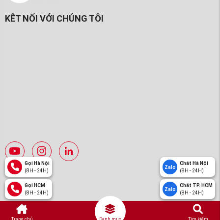
KÊT NỐI VỚI CHÚNG TÔI
Gọi Hà Nội
Chát Hà Nội
Zalo
(8H - 24H)
(8H - 24H)
Gọi HCM
Chát TP. HCM
Zalo
(8H - 24H)
(8H - 24H)
Trang chủ
Danh mục
Tìm kiếm