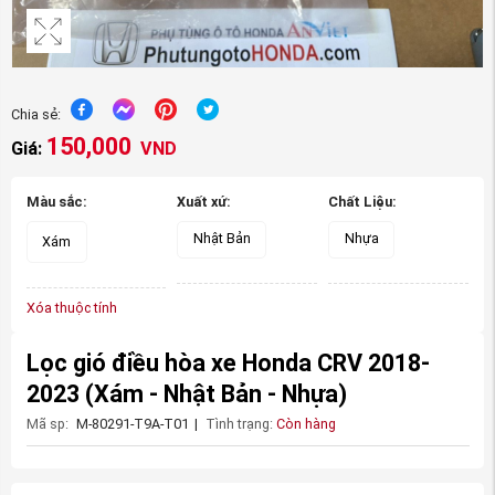
Chia sẻ:
150,000
Giá:
VND
Màu sắc:
Xuất xứ:
Chất Liệu:
Nhật Bản
Nhựa
Xám
Xóa thuộc tính
Lọc gió điều hòa xe Honda CRV 2018-
2023
(Xám - Nhật Bản - Nhựa)
Mã sp:
M-80291-T9A-T01
|
Tình trạng:
Còn hàng