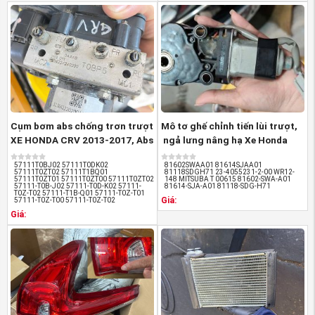
Cách phân biệt được Lọc gió điều hòa xe Honda CRV
2018-2023 hàng chính hãng và hàng nhái:
Tem nhãn: Theo đúng tiêu chuẩn hãng
Bao bì: sản phẩm được gắn tem nhãn chuẩn của
Honda Motors
Đường nét sản phẩm sắc sảo, rõ nét, không có
nhựa thừa, không trầy xước.
Cụm bơm abs chống trơn trượt
Mô tơ ghế chỉnh tiến lùi trượt,
XE HONDA CRV 2013-2017, Abs
ngả lưng nâng hạ Xe Honda
Cr-V ...
Crv ...
57111T0BJ02 57111T0DK02
81602SWAA01 81614SJAA01
57111T0ZT02 57111T1BQ01
81118SDGH71 23-4055231-2-00 WR12-
57111T0ZT01 57111T0ZT00 57111T0ZT02
148 MITSUBA T 00615 81602-SWA-A01
57111-T0B-J02 57111-T0D-K02 57111-
81614-SJA-A01 81118-SDG-H71
T0Z-T02 57111-T1B-Q01 57111-T0Z-T01
Giá:
57111-T0Z-T00 57111-T0Z-T02
Giá:
(Lọc gió điều hòa xe Honda CRV 2018-2023 nguồn
PhutungotoHonda.com
)