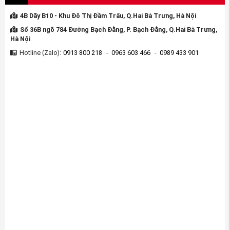
bảo về chất lượng, giá cả, dịch vụ và bảo hành một cách
chu đáo nhất.
4B Dãy B10 - Khu Đô Thị Đầm Trấu, Q.Hai Bà Trưng, Hà Nội
Số 36B ngõ 784 Đường Bạch Đằng, P. Bạch Đằng, Q.Hai Bà Trưng,
Hà Nội
Hotline (Zalo):
0913 800 218
-
0963 603 466
-
0989 433 901
(Lọc gió điều hòa xe Honda CRV 2018-2023
nguồn
PhutungotoHonda.com
)
Cam
kết của
phụ tùng Honda An Việt
khi mua Lọc gió
điều hòa xe Honda CRV 2018-2023
:
1-Mua phụ tùng Honda CRV 2018-2023 chính hãng với giá
tốt nhất