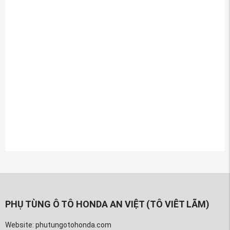
►
Công ty Phụ tùng Honda An Việt: *
Phutunganviet.com
►
Hotline (Zalo): 0963 603 466 - 0984 178 498 - 0913
800 218
►
Fanpage:
https://www.facebook.com/PHUTUNGOTOHONDAANVIET
►
Youtube
:
https://www.youtube.com/PhutungotoHondaAnviet
►
Website:
PhutungotoHonda.com
Thẻ bài viết:
Lọc gió điều hòa xe Honda CRV 2018-2023
phu tung honda crv
phu tung honda civic
phụ kiện honda crv 2020
gia phu tung honda civic 2007
phụ tùng honda crv
bằng giá phụ tùng honda crv
PHỤ TÙNG Ô TÔ HONDA AN VIỆT (TÔ VIÊT LÃM)
Website: phutungotohonda.com