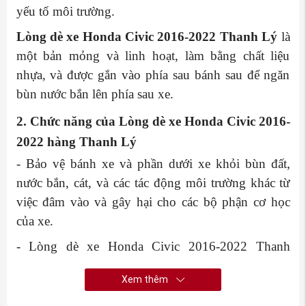
yếu tố môi trường.
Lòng dè xe Honda Civic 2016-2022 Thanh Lý
là
một bản mỏng và linh hoạt, làm bằng chất liệu
nhựa, và được gắn vào phía sau bánh sau để ngăn
bùn nước bắn lên phía sau xe.
2. Chức năng của Lòng dè xe Honda Civic 2016-
2022 hàng Thanh Lý
- Bảo vệ bánh xe và phần dưới xe khỏi bùn đất,
nước bắn, cát, và các tác động môi trường khác từ
việc đâm vào và gây hại cho các bộ phận cơ học
của xe.
- Lòng dè xe Honda Civic 2016-2022 Thanh
Lý
giúp bảo vệ lớp sơn của xe khỏi sự gây xước do
Xem thêm
tác động của các yếu tố môi trường và hạt cát, duy
trì tính thẩm mỹ cho xe.