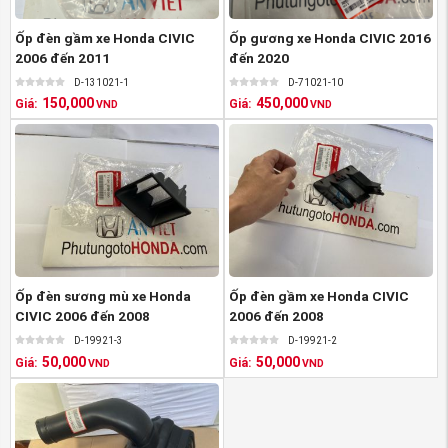
kèm theo những tiêu chí đảm bảo về chất lượng sản
Ốp đèn gầm xe Honda CIVIC
Ốp gương xe Honda CIVIC 2016
phẩm.
2006 đến 2011
đến 2020
Hiện tại với sản phẩm
Lòng dè xe Honda Civic
D-131021-1
D-71021-10
150,000
450,000
Giá:
Giá:
VND
VND
2016-2022 hàng Thanh Lý
hàng thanh lý đang
được
Phụ tùng mitsubishi An Việt
phân phối với
giá bán lẻ cực kỳ ưu đãi. Để có giá tốt nhất, quý
khách hàng vui lòng
liên hệ qua hotline
0963603466 hoặc 0913800218
để được nhân viên
tư vấn.
Ốp đèn sương mù xe Honda
Ốp đèn gầm xe Honda CIVIC
CIVIC 2006 đến 2008
2006 đến 2008
D-19921-3
D-19921-2
50,000
50,000
Giá:
Giá:
VND
VND