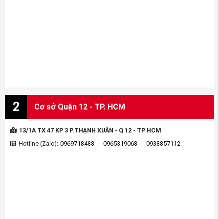
Nhập khẩu và phân phối:
Công ty Phụ tùng An
Việt
Fanpage
:
https://www.facebook.com/phutungmitsubis
Youtube
:
https://www.youtube.com/phutungmitsubish
Mail
:
phutungAnviet@gmail.com
Website:
Phutungmitsubishi.vn
2
Cơ sở Quận 12 - TP. HCM
Thẻ bài viết:
phu tung honda civic
phụ tùng honda civic tp hcm
13/1A TX 47 KP 3 P.THẠNH XUÂN - Q 12 - TP HCM
phụ tùng honda Civic 2007
Hotline (Zalo):
0969718488
-
0965319068
-
0938857112