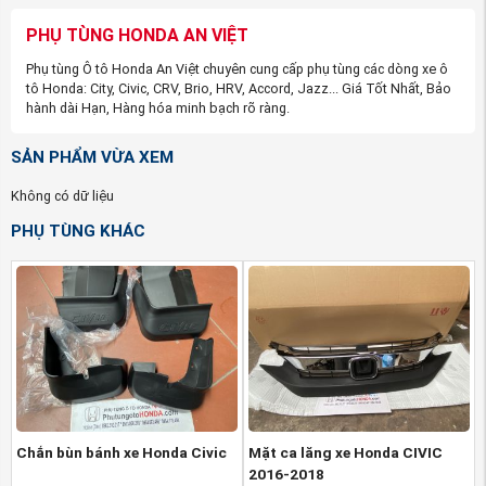
ngân sách cho người sử dụng đặc biệt là các anh em
đang chạy xe dịch vụ khi cần sửa chữa thay thế. Tại
PHỤ TÙNG HONDA AN VIỆT
phù tùng ô tô Honda An Việt,
Lòng dè xe Honda
Phụ tùng Ô tô Honda An Việt chuyên cung cấp phụ tùng các dòng xe ô
tô Honda: City, Civic, CRV, Brio, HRV, Accord, Jazz... Giá Tốt Nhất, Bảo
Civic 2016-2022 hàng Thanh Lý được giảm chỉ
hành dài Hạn, Hàng hóa minh bạch rõ ràng.
còn 50K.
SẢN PHẨM VỪA XEM
Không có dữ liệu
PHỤ TÙNG KHÁC
(Video chi tiết về Lòng dè xe Honda Civic 2016-
2022 hàng Thanh Lý , nguồn Phụ tùng Mitsubishi
Chắn bùn bánh xe Honda Civic
Mặt ca lăng xe Honda CIVIC
An Việt)
2016-2018