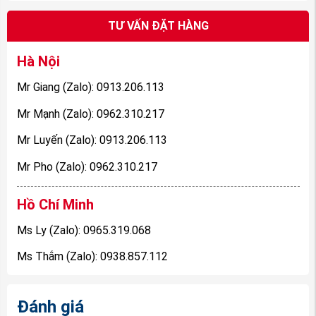
- Chắn bùn ngăn chặn bùn đất và nước bắn và bám
TƯ VẤN ĐẶT HÀNG
lên bề mặt xe và tránh làm bẩn xe, giúp bạn không
Hà Nội
cần phải rửa xe thường xuyên.
Mr Giang (Zalo): 0913.206.113
Xem thêm:
Phụ tùng xe Honda Civic chính
hãng, giá rẻ
Mr Mạnh (Zalo): 0962.310.217
Mr Luyến (Zalo): 0913.206.113
Mr Pho (Zalo): 0962.310.217
Hồ Chí Minh
Ms Ly (Zalo): 0965.319.068
Ms Thắm (Zalo): 0938.857.112
(Hình ảnh chi tiết về Lòng dè xe Honda Civic
2016-2022 hàng Thanh Lý , nguồn Phụ tùng
Đánh giá