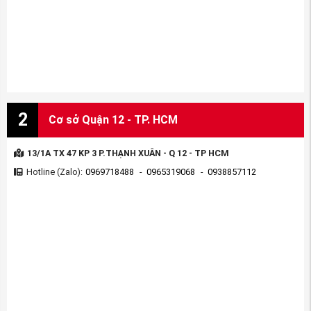
2
Cơ sở Quận 12 - TP. HCM
13/1A TX 47 KP 3 P.THẠNH XUÂN - Q 12 - TP HCM
Hotline (Zalo):
0969718488
-
0965319068
-
0938857112