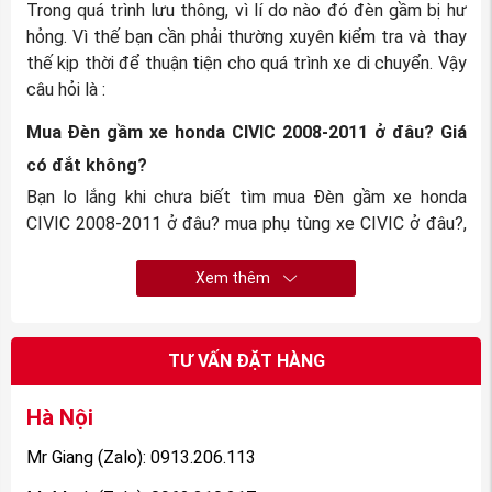
Trong quá trình lưu thông, vì lí do nào đó đèn gầm bị hư
hỏng. Vì thế bạn cần phải thường xuyên kiểm tra và thay
thế kịp thời để thuận tiện cho quá trình xe di chuyển. Vậy
câu hỏi là :
Mua
Đèn gầm xe honda CIVIC 2008-2011
ở
đâu? Giá
có đắt không?
Bạn lo lắng khi chưa biết tìm mua Đèn gầm xe honda
CIVIC 2008-2011 ở đâu? mua phụ tùng xe CIVIC ở đâu?,
sợ mua phải hàng nhái, hàng kém chất lượng, hay sản
phẩm mà bạn nhận được không xứng đáng mà túi tiền
Xem thêm
bạn bỏ ra. Thì đó là tâm lí chung của tất cả các khách
hàng khi chưa tìm được nhà cung cấp uy tín.
TƯ VẤN ĐẶT HÀNG
Hà Nội
Mr Giang (Zalo): 0913.206.113