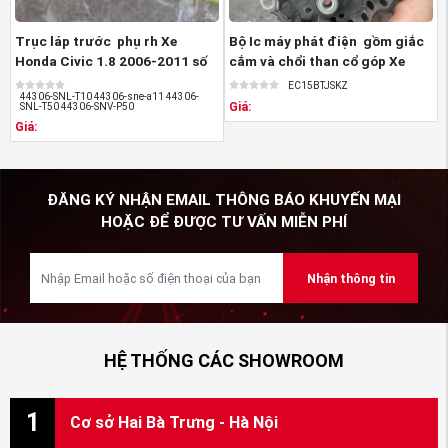
Trục láp trước phụ rh Xe
Bộ Ic máy phát điện gồm giắc
Honda Civic 1.8 2006-2011 số
cắm và chổi than cổ góp Xe
tự động 26 ...
Honda ...
EC15BTJSKZ
44306-SNL-T10 44306-sne-a11 44306-
Giá:
SNL-T50 44306-SNV-P50
Giá:
ĐĂNG KÝ NHẬN EMAIL THÔNG BÁO KHUYẾN MẠI
HOẶC ĐỂ ĐƯỢC TƯ VẤN MIỄN PHÍ
Nhận thông tin
HỆ THỐNG CÁC SHOWROOM
1
Cơ sở Hai Bà Trưng - Hà Nội