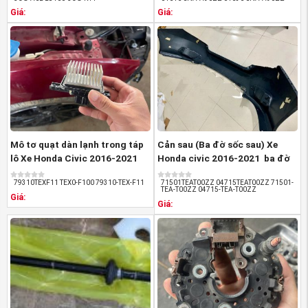
https://www.youtube.com/PhutungotoHondaAnviet
Giá:
Giá:
Website:
PhutungotoHonda.com
hoặc
Phutungmitsubishi.vn
*
Phutunganviet.com
Thẻ bài viết:
Đèn gầm xe honda CIVIC 2008-2011
Đèn gầm xe CIVIC 2008
Đèn gầm xe CIVIC 2011
Đèn gầm CIVIC
Đèn gầm honda CIVIC
Đèn gầm xe CIVIC
mua Đèn gầm xe honda CIVIC
bán Đèn gầm xe Civic
Phụ tùng honda CIVIC
Mô tơ quạt dàn lạnh trong táp
Cản sau (Ba đờ sốc sau) Xe
lô Xe Honda Civic 2016-2021
Honda civic 2016-2021 ba đờ
,quạt ...
sốc sau ...
79310TEXF11 TEX0-F100 79310-TEX-F11
71501TEAT00ZZ 04715TEAT00ZZ 71501-
TEA-T00ZZ 04715-TEA-T00ZZ
Giá:
Giá: