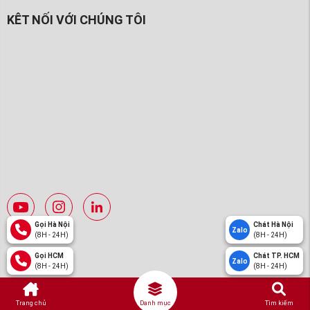
KÊT NỐI VỚI CHÚNG TÔI
Gọi Hà Nội
Chát Hà Nội
Zalo
(8H - 24H)
(8H - 24H)
Gọi HCM
Chát TP. HCM
Zalo
(8H - 24H)
(8H - 24H)
Trang chủ
Danh mục
Tìm kiếm