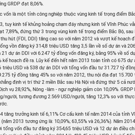
ởng GRDP đạt 8,06%.
c vốn là một tỉnh công nghiệp thuộc vùng kinh tế trọng điểm Bắ
, tuy kinh tế khủng hoảng chạm đáy nhưng kinh tế Vĩnh Phúc vẫ
ạt 7,89%, đứng thứ 3 trong vùng kinh tế trọng điểm Bắc Bộ, sau
 thu hút (FDI, DDI) tăng cao so với năm 2012 và vượt kế hoạch đ
 tổng vồn đăng ký 314,8 triệu USD tăng 3,5 lần về số dự án và 2
à 21 dự án DDI với 6.247 tỷ đồng vốn đăng ký, bằng 95% về số dự
 kế hoạch đề ra. Lũy kế đến hết năm 2013 toàn tỉnh có 675 dự á
,6 triệu USD và 538 dự án DDI với tổng vốn đầu tư 31.727 tỷ đồn
9.275 tỷ đồng tăng 45% so với năm 2012, thu nội địa đạt 15.700 
 khẳng định vị trí thứ 2 miền Bắc sau Hà Nội và đứng thứ 5 cả nư
Dịch vụ 28,92%, Nông -lâm - ngư nghiệp giảm còn 10,09%. GRDP b
ng/người, tương đương 2.569 USD/người, tăng 12,3% so với thực 
ước.
 tăng trưởng kinh tế 6,11% Cơ cấu kinh tế năm 2014 của tỉnh Vĩn
7% (năm 2013 tương ứng là: 10,09%; 63,55% và 26,36%). Năm 201
ới tổng vốn đầu tư đăng ký 354,65 triệu USD và 12 dự án điều chỉ