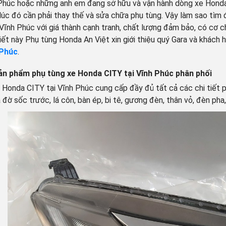
 Phúc hoặc những anh em đang sở hữu và vận hành dòng xe Honda 
 lúc đó cần phải thay thế và sửa chữa phụ tùng. Vậy làm sao tì
 Vĩnh Phúc với giá thành cạnh tranh, chất lượng đảm bảo, có cơ c
viết này Phụ tùng Honda An Việt xin giới thiệu quý Gara và khách
 Phúc
.
ản phẩm phụ tùng xe Honda CITY tại Vĩnh Phúc phân phối
 Honda CITY tại Vĩnh Phúc cung cấp đầy đủ tất cả các chi tiết 
 đờ sốc trước, lá côn, bàn ép, bi tê, gương đèn, thân vỏ, đèn ph