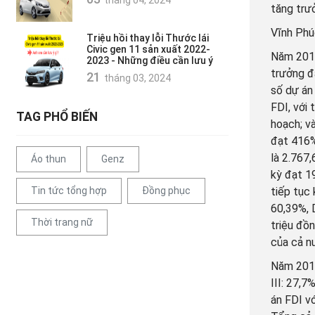
tháng 04, 2024
tăng trư
Vĩnh Phú
Triệu hồi thay lỗi Thước lái
Civic gen 11 sản xuất 2022-
Năm 2013
2023 - Những điều cần lưu ý
trưởng đ
21
tháng 03, 2024
số dự án
FDI, với
TAG PHỔ BIẾN
hoạch; v
đạt 416%
là 2.767
Áo thun
Genz
kỳ đạt 1
Tin tức tổng hợp
Đồng phục
tiếp tục
60,39%, 
Thời trang nữ
triệu đồ
của cả n
Năm 2014
III: 27,
án FDI v