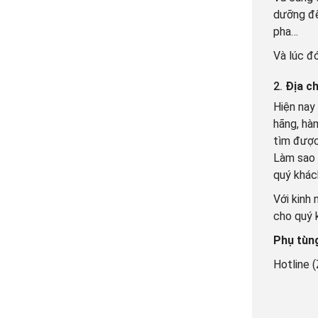
dưỡng để
pha…
Và lúc đó
2.
Địa c
Hiện nay 
hãng, hà
tìm được
Làm sao 
quý khác
Với kinh
cho quý 
Phụ tùn
Hotline 