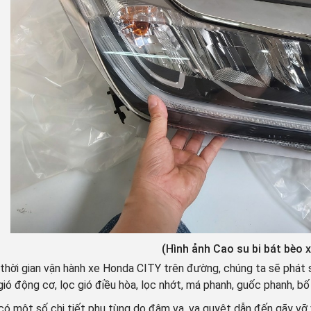
(Hình ảnh Cao su bi bát bèo 
thời gian vận hành xe Honda CITY trên đường, chúng ta sẽ phát si
gió động cơ, lọc gió điều hòa, lọc nhớt, má phanh, guốc phanh, bố
có một số chi tiết phụ tùng do đâm va, va quyệt dẫn đến gãy vỡ