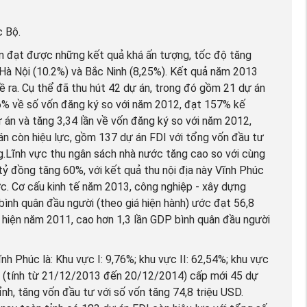
c Bộ.
n đạt được những kết quả khá ấn tượng, tốc độ tăng
 Hà Nội (10.2%) và Bắc Ninh (8,25%). Kết quả năm 2013
ề ra. Cụ thể đã thu hút 42 dự án, trong đó gồm 21 dự án
06% về số vốn đăng ký so với năm 2012, đạt 157% kế
 án và tăng 3,34 lần về vốn đăng ký so với năm 2012,
n còn hiệu lực, gồm 137 dự án FDI với tổng vốn đầu tư
g.Lĩnh vực thu ngân sách nhà nước tăng cao so với cùng
tỷ đồng tăng 60%, với kết quả thu nội địa này Vĩnh Phúc
ớc. Cơ cấu kinh tế năm 2013, công nghiệp - xây dựng
ình quân đầu người (theo giá hiện hành) ước đạt 56,8
hiện năm 2011, cao hơn 1,3 lần GDP bình quân đầu người
h Phúc là: Khu vực I: 9,76%; khu vực II: 62,54%; khu vực
4 (tính từ 21/12/2013 đến 20/12/2014) cấp mới 45 dự
nh, tăng vốn đầu tư với số vốn tăng 74,8 triệu USD.