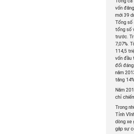
Tổng cả 
vốn đăng
mới 39 d
Tổng số 
tổng số 
trước. Tr
7,07%. T
114,5 tr
vốn đầu 
đổi đáng
năm 2013
tăng 14%
Năm 2019
chỉ chiế
Trong nh
Tỉnh Vĩn
dòng xe g
gặp sự cố