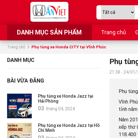
DANH MỤC SẢN PHẨM
Trang chủ
G
Trang chủ
Phụ tùng xe Honda CITY tại Vĩnh Phúc
DANH MỤC
Phụ tùng
21:38 - 24/01
BÀI VỪA ĐĂNG
Phụ tùng
Phụ tùng xe Honda Jazz tại
Hải Phòng
Vĩnh Phú
03
tháng 04, 2024
tỉnh nằm
Năm 2019
Phụ tùng xe Honda Jazz tại Hồ
xếp thứ 
Chí Minh
118.400 
03