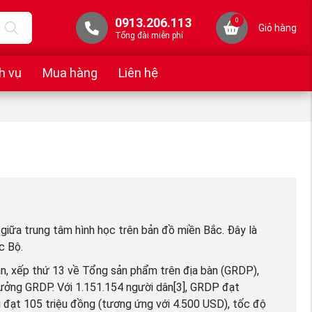
0913.206.113
0
Giỏ hàng
Tổng đài miễn phí
h vụ
Mua hàng
Liên hệ
giữa trung tâm hình học trên bản đồ miền Bắc. Đây là
c Bộ.
n, xếp thứ 13 về Tổng sản phẩm trên địa bàn (GRDP),
ưởng GRDP. Với 1.151.154 người dân[3], GRDP đạt
 đạt 105 triệu đồng (tương ứng với 4.500 USD), tốc độ