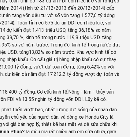
nay toàn tỉnh có 183 dự án FDI còn hiệu lực với tổng số
ời. Năm 2014 (tính từ 21/12/2013 đến 20/12/2014) cấp
dự án tăng vốn đầu tư với số vốn tăng 1.577,6 tỷ đồng.
/2014): Toàn tỉnh có 575 dự án DDI còn hiệu lực, với
14 dự kiến đạt 1.413 triệu USD, tăng 36,18% so năm
ăng 39,70 %; kinh tế trong nước 119,8 triệu USD, tăng
95% so với năm trư­ớc. Trong đó, kinh tế trong nước đạt
triệu USD, tăng13,82% so năm trước. Khu vực kinh tế có
ng nhập khẩu. Cơ cấu giá trị hàng nhập khẩu có sự thay
1.000 tỷ đồng, vượt dự toán đề ra, tăng 6,42% so với
nh, dự kiến cả năm đạt 17.212,2 tỷ đồng vượt dự toán và
18.400 tỷ đồng. Cơ cấu kinh tế:Nông - lâm - thủy sản
 FDI và 13.55 nghìn tỷ đồng vốn DDI. Lũy kể có.....
 phát triển vượt bậc, chất lượng đời sống của nhân dân
huyển chủ yếu của người dân, và dòng xe Honda City là
 với giá bán hợp lý, thiết kế bắt mắt và dễ sửa chữa khi
 Vĩnh Phúc?
là điều mà rất nhiều anh em sửa chữa, gara