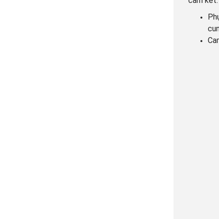
cam kết:
Phụ
cun
Cam