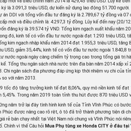
cấp mới và điều chỉnh năm 2014 là 429,45 triệu USD. Lũy kế đến 
 ký là 3.091,3 triệu USD, dự kiến sử dụng lao động 51.700 ngư
ự án DDI với tổng vốn đầu tư đăng ký là 2.789,67 tỷ đồng và 07 
cấp mới và điều chỉnh là: 4.297,3 tỷ đồng. Lũy kế đến nay (20/12
vốn đăng ký là 39.574 tỷ VND. Tổng kim ngạch xuất khẩu năm 20
ong đó, kinh tế có vốn đầu tư nước ngoài đạt 1.293 triệu USD, t
ổng kim ngạch nhập khẩu năm 2014 đạt 1.955,3 triệu USD, tăng 8,
iệu USD, giảm 35,44%; kinh tế có vốn đầu tư nước ngoài 1.840,8 
tư nước ngoài ngày càng chiếm tỷ trọng cao trong tổng giá trị hà
 kể. Tổng thu ngân sách nhà nước trên địa bàn năm 2014 xấp xỉ 2
. Chi ngân sách địa phương đáp ứng kịp thời nhiệm vụ chi của tỉ
 so với năm 2013.
 tốc độ tăng trưởng kinh tế đạt 8,06%, quy mô nền kinh tế đạt 1
m 5,45%. Trong năm 2019 toàn tỉnh thu hút được 870 triệu USD vốn
ững năm trở lại đây tình hình kinh tế của Tỉnh Vĩnh Phúc có bước
h Phúc được nâng cao rõ rệt, ô tô đã trở thành phương tiện di c
iá rẻ bán chạy nhất tại Việt Nam nói chung và Vĩnh Phúc nói riêng
. Chính vì thế Câu hỏi
Mua
Phụ tùng xe Honda CITY ở đâu tại